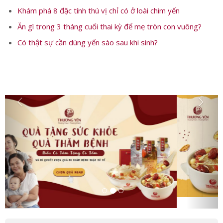
Ăn yến sào bao nhiêu là đủ?
Sự thật khoa học đằng sau màu đỏ của Huyết yến
Khám phá 8 đặc tính thú vị chỉ có ở loài chim yến
Ăn gì trong 3 tháng cuối thai kỳ để mẹ tròn con vuông?
Có thật sự cần dùng yến sào sau khi sinh?