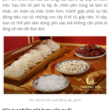
ăn chay vì đây là hành động tiếp tay giết chết loài chim
yến. Sự thật không phải vậy. Người ta chỉ khai thác tổ
yến khi chim non đã đủ lông, đủ cánh, tự bay đi kiếm
mồi. Sau khi tổ yến bị lấy đi, chim yến cũng sẽ làm tổ
khác, an toàn và chắc chắn hơn, tránh gặp phải sự tác
động tiêu cực từ những con rầy ở tổ cũ gây nên. Vì vậy,
bạn có thể yên tâm dùng yến sào mà không cần phải lo
lắng về vấn đề đạo đức.