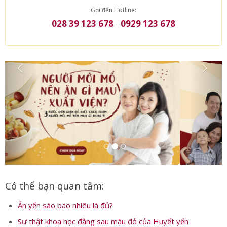
Facebook Messenger:
Thượng Yến
Gọi đến Hotline:
028 39 123 678
0929 123 678
-
Có thể bạn quan tâm: