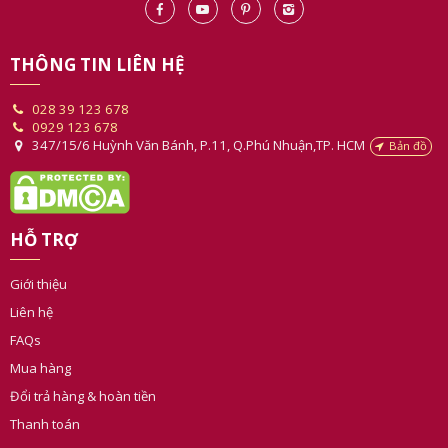
nước & xuất khẩu sang các thị trường quốc tế.
Thượng Yến, Biếu có tâm - Tặng có tầm.
THÔNG TIN LIÊN HỆ
028 39 123 678
0929 123 678
347/15/6 Huỳnh Văn Bánh, P.11, Q.Phú Nhuận,TP. HCM
Bản đồ
HỖ TRỢ
Giới thiệu
Liên hệ
FAQs
Mua hàng