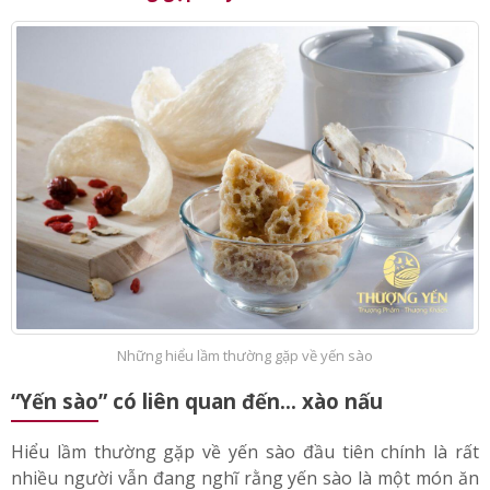
rất nhiều thông tin sai lệch về loại “bát trân” này. Các
chuyên gia từ Thượng Yến sẽ giúp bạn giải đáp
những
hiểu lầm thường gặp về yến sào
.
Những hiểu lầm thường gặp về yến sào
“Yến sào” có liên quan đến… xào nấu