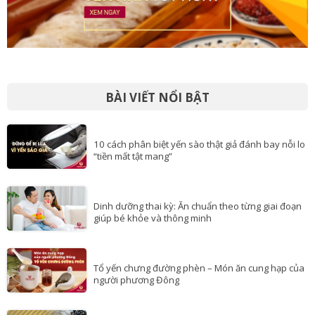
BÀI VIẾT NỔI BẬT
10 cách phân biệt yến sào thật giả đánh bay nỗi lo
“tiền mất tật mang”
Dinh dưỡng thai kỳ: Ăn chuẩn theo từng giai đoạn
giúp bé khỏe và thông minh
Tổ yến chưng đường phèn – Món ăn cung hạp của