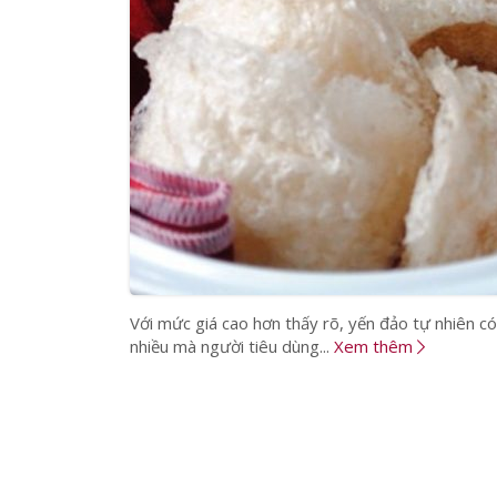
Với mức giá cao hơn thấy rõ, yến đảo tự nhiên có
nhiều mà người tiêu dùng...
Xem thêm