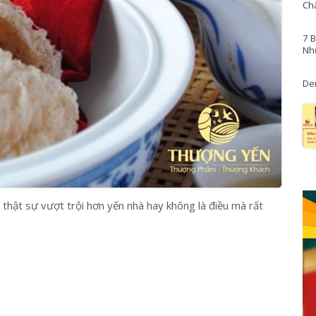
Ch
7 
Nh
De
 thật sự vượt trội hơn yến nhà hay không là điều mà rất