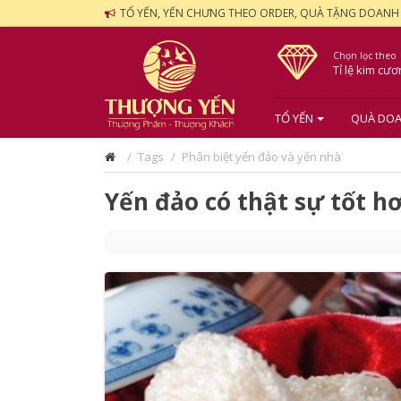
TỔ YẾN, YẾN CHƯNG THEO ORDER, QUÀ TẶNG DOANH
Chọn lọc theo
Tỉ lệ kim cư
TỔ YẾN
QUÀ DOA
Tags
Phân biệt yến đảo và yến nhà
Yến đảo có thật sự tốt h