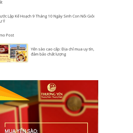
ất
Bước Lập Kế Hoạch 9 Tháng 10 Ngày Sinh Con Nối Giỏi
ư Ý
mo Post
Yến sào cao cấp: Địa chỉ mua uy tín,
đảm bảo chất lượng