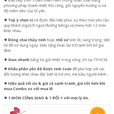
phương pháp thanh nhiệt thủ công, giữ nguyên hương vị và
độ mềm dẻo của tổ yến.
❖ Tuỳ ý chọn vị
và được đầu bếp phục vụ theo mọi yêu cầu
quý khách (ngọt/ít ngọt/đường kiêng) và menu hơn 12 món
khác nhau.
❖ Đóng chai thủy tinh
hoặc
thố sứ
tinh tế, sang trọng, tiện
lợi để sử dụng ngay, biếu tặng hoặc dự trữ lạnh bồi bổ gia
đình
❖ Giao nhanh
bằng túi giữ nhiệt trong vòng 2H tại TPHCM.
❖ Khẩu phần yến đã được tính toán
để phù hợp với các
đối tượng khác nhau đặc biệt là trẻ em, mẹ bầu, người bệnh…
❖ Hiệu quả tối ưu & giá cả cạnh tranh, giá tốt hơn khi
mua Combo so với mua lẻ
❖ 1 MÓN CŨNG GIAO & 1 ĐỐI 1 với mọi lý do.