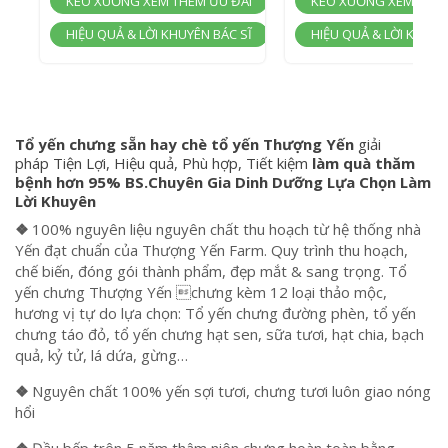
KÉO XUỐNG XEM THÊM ƯU ĐÃI
KÉO XUỐNG XEM THÊM
HIỆU QUẢ & LỜI KHUYÊN BÁC SĨ
HIỆU QUẢ & LỜI KHUYÊ
Tổ yến chưng sẵn hay chè tổ yến Thượng Yến
giải
pháp Tiện Lợi, Hiệu quả, Phù hợp, Tiết kiệm
làm quà thăm
bệnh hơn
95% BS.Chuyên Gia Dinh Dưỡng Lựa Chọn Làm
Lời Khuyên
❖
100% nguyên liệu nguyên chất thu hoạch từ hệ thống nhà
Yến đạt chuẩn của Thượng Yến Farm. Quy trình thu hoạch,
chế biến, đóng gói thành phẩm, đẹp mắt & sang trọng. Tổ
yến chưng Thượng Yến chưng kèm 12 loại thảo mộc,
hương vị tự do lựa chọn: Tổ yến chưng đường phèn, tổ yến
chưng táo đỏ, tổ yến chưng hạt sen, sữa tươi, hạt chia, bạch
quả, kỷ tử, lá dứa, gừng…
❖
Nguyên chất 100% yến sợi tươi, chưng tươi luôn giao nóng
hổi
❖
Đầu bếp trên 5 năm thâm niên chưng hoàn toàn bằng