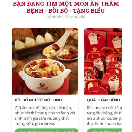
BẠN ĐANG TÌM MỘT MÓN ĂN THĂM
BỆNH - BỒI BỔ - TẶNG BIẾU
Dành cho các nhu cầu
BỒI BỔ NGƯỜI MỚI SINH
QUÀ THĂM BỆNH
Giữ ấm cơ thể, tăng sức, bổ máu,
Bổ sung vi chất, tăng sức 
phục hồi thể trạng, nhanh lành vết
tăng đề kháng, ăn ngon, 
sinh, sớm gọi sữa về, tăng chất
mau phục hồi, tăng hiệu 
lượng sữa, giảm stress
thụ thuốc, thanh lọc.