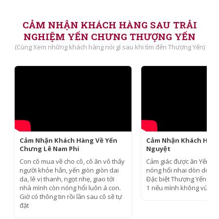
CẢM NHẬN KHÁCH HÀNG SAU TRẢI
NGHIỆM YẾN CHƯNG THƯỢNG YẾN
(Cùng Xem những khách hàng nói gì sau khi tìm đến Thượng Yến)
Cảm Nhận Khách Hàng Về Yến
Cảm Nhận Khách Hàn
Chưng Lê Nam Phi
Nguyệt
Con cô mua về cho cô, cô ăn vô thấy
Cảm giác được ăn Yến ch
người khỏe hẳn, yến giòn giòn dai
nóng hổi nhai dòn dòn thi
da, lê vị thanh, ngọt nhẹ, giao tới
Đặc biệt Thượng Yến sẽ 
nhà mình còn nóng hổi luôn á con.
1 nếu mình không vừa ý.
Giờ có thông tin rồi lần sau cô sẽ tự
đặt