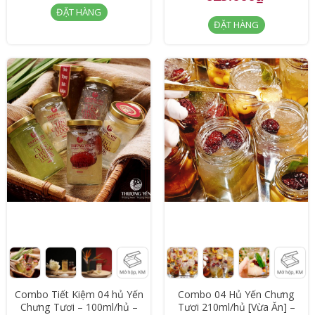
ĐẶT HÀNG
ĐẶT HÀNG
Combo Tiết Kiệm 04 hủ Yến
Combo 04 Hủ Yến Chưng
Chưng Tươi – 100ml/hủ –
Tươi 210ml/hủ [Vừa Ăn] –