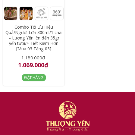
Combo Tối Ưu Hiệu
Quả/Người Lớn 300ml/1 chai
– Lượng Yến lên đến 35gr
yến tươi/+ Tiết Kiệm Hơn
[Mua 03 Tặng 03]
1.180.000₫
1.069.000₫
ĐẶT HÀNG