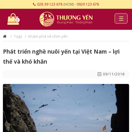
028 39 123 678
(HCM) -
0929 123 678
☰
0
Tags
khám phá về chim yến
Phát triển nghề nuôi yến tại Việt Nam – lợi
thế và khó khăn
09/11/2018