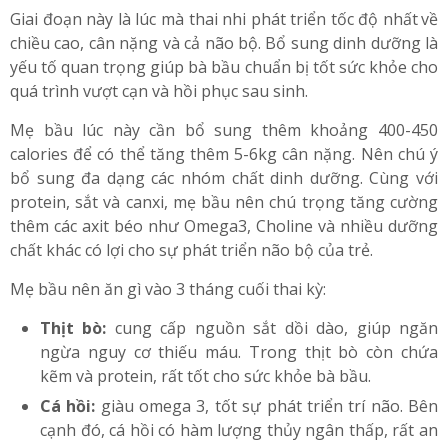
Giai đoạn này là lúc mà thai nhi phát triển tốc độ nhất
;
về
chiều cao, cân nặng và cả não bộ. Bổ sung dinh dưỡng là
yếu tố quan trọng giúp bà bầu chuẩn bị tốt sức khỏe cho
quá trình vượt cạn và hồi phục sau sinh.
Mẹ bầu lúc này cần bổ sung thêm khoảng 400-450
calories để có thể tăng thêm 5-6kg cân nặng. Nên chú ý
bổ sung đa dạng các nhóm chất dinh dưỡng. Cùng với
protein, sắt và canxi, mẹ bầu nên chú trọng tăng cường
thêm các axit béo như Omega3, Choline và nhiều dưỡng
chất khác có lợi cho sự phát triển não bộ của trẻ.
Mẹ bầu nên ăn gì vào 3 tháng cuối thai kỳ:
Thịt bò:
cung cấp nguồn sắt dồi dào, giúp ngăn
ngừa nguy cơ thiếu máu. Trong thịt bò còn chứa
kẽm và protein, rất tốt cho sức khỏe bà bầu.
Cá hồi:
giàu omega 3, tốt sự phát triển trí não. Bên
cạnh đó, cá hồi có hàm lượng thủy ngân thấp, rất an