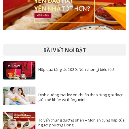
BÀI VIẾT NỔI BẬT
Hộp quà tặng tết 2020: Nên chọn gì biếu tết?
Dinh dưỡng thai kỳ: Ăn chuẩn theo từng giai đoạn
giúp bé khỏe và thông minh
Tổ yến chưng đường phèn – Món ăn cung hạp của
người phương Đông