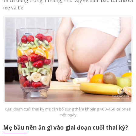
15 cữ dùng trong 1 tháng; như vậy sẽ đảm bảo tốt cho cả
mẹ và bé.
Giai đoạn cuối thai kỳ mẹ cần bổ sung thêm khoảng 400-450 calories
một ngày
Mẹ bầu nên ăn gì vào giai đoạn cuối thai kỳ?