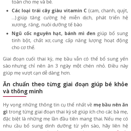
toàn cho mẹ và bé.
Các loại trái cây giàu vitamin C
(cam, chanh, quýt,
…)
;
giúp tăng cường hệ miễn dịch, phát triển hệ
xương, răng, nuôi dưỡng tế bào
Ngũ cốc nguyên hạt, bánh mì
đen
giúp bổ sung
tinh bột, chất xơ,
;
cung cấp năng lượng hoạt động
cho cơ thể.
Giai đoạn cuối thai kỳ, mẹ bầu vẫn có thể bổ sung yến
sào
;
nhưng chỉ nên ăn 3 ngày một chén nhỏ. Điều này
giúp mẹ vượt cạn dễ dàng hơn.
Ăn chuẩn theo từng giai đoạn giúp bé khỏe
và thông minh
Hy vọng những thông tin cụ thể nhất về
mẹ bầu nên ăn
gì
trong từng giai đoạn thai kỳ
;
sẽ giúp ích cho các bà mẹ,
đặc biệt là những mẹ lần đầu tiên mang thai. Nếu mẹ có
nhu cầu bổ sung dinh dưỡng từ yến sào, hãy liên hệ