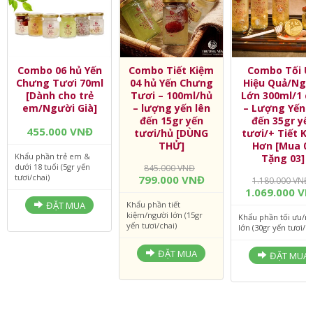
Combo 06 hủ Yến
Combo Tiết Kiệm
Combo Tối Ư
Chưng Tươi 70ml
04 hủ Yến Chưng
Hiệu Quả/Ngư
[Dành cho trẻ
Tươi – 100ml/hủ
Lớn 300ml/1 c
em/Người Già]
– lượng yến lên
– Lượng Yến l
đến 15gr yến
đến 35gr yế
455.000 VNĐ
tươi/hủ [DÙNG
tươi/+ Tiết K
THỬ]
Hơn [Mua 0
Khẩu phần trẻ em &
Tặng 03]
dưới 18 tuổi (5gr yến
845.000 VNĐ
tươi/chai)
799.000 VNĐ
1.180.000 VNĐ
1.069.000 V
ĐẶT MUA
Khẩu phần tiết
kiệm/người lớn (15gr
Khẩu phần tối ưu/n
yến tươi/chai)
lớn (30gr yến tươi/ch
ĐẶT MUA
ĐẶT MUA