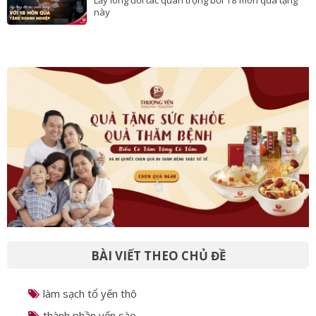
này
BÀI VIẾT THEO CHỦ ĐỀ
làm sạch tổ yến thô
thành phần yến sào