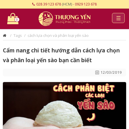
028 39 123 678
(HCM) -
0929 123 678
☰
0
Tags
cách lựa chọn và phân loại yến sào
Cẩm nang chi tiết hướng dẫn cách lựa chọn
và phân loại yến sào bạn cần biết
12/03/2019