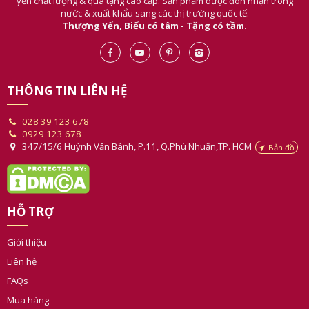
yến chất lượng & quà tặng cao cấp. Sản phẩm được đón nhận trong
nước & xuất khẩu sang các thị trường quốc tế.
Thượng Yến, Biếu có tâm - Tặng có tầm.
THÔNG TIN LIÊN HỆ
028 39 123 678
0929 123 678
347/15/6 Huỳnh Văn Bánh, P.11, Q.Phú Nhuận,TP. HCM
Bản đồ
HỖ TRỢ
Giới thiệu
Liên hệ
FAQs
Mua hàng