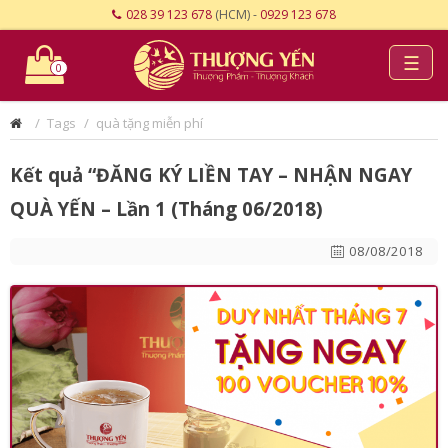
028 39 123 678
(HCM) -
0929 123 678
☰
0
Tags
quà tặng miễn phí
Kết quả “ĐĂNG KÝ LIỀN TAY – NHẬN NGAY
QUÀ YẾN – Lần 1 (Tháng 06/2018)
08/08/2018