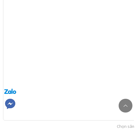
Chọn sâm T