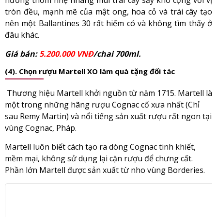
hương thơm nhẹ nhàng mùi trái cây sấy khô cộng với vị
tròn đều, mạnh mẽ của mật ong, hoa cỏ và trái cây tạo
nên một Ballantines 30 rất hiếm có và không tìm thấy ở
đâu khác.
Giá bán:
5.200.000 VNĐ
/chai 700ml.
(4). Chọn rượu Martell XO làm quà tặng đối tác
Thương hiệu Martell khởi nguồn từ năm 1715. Martell là
một trong những hãng rượu Cognac cổ xưa nhất (Chỉ
sau Remy Martin) và nổi tiếng sản xuất rượu rất ngon tại
vùng Cognac, Pháp.
Martell luôn biết cách tạo ra dòng Cognac tinh khiết,
mềm mại, không sử dụng lại cặn rượu để chưng cất.
Phần lớn Martell được sản xuất từ nho vùng Borderies.