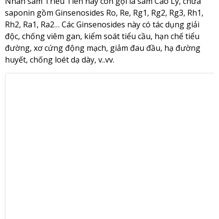
Nhân sâm Triều Tiên hay còn gọi là sâm Cao Ly, chứa
saponin gồm Ginsenosides Ro, Re, Rg1, Rg2, Rg3, Rh1,
Rh2, Ra1, Ra2… Các Ginsenosides này có tác dụng giải
độc, chống viêm gan, kiểm soát tiểu cầu, hạn chế tiểu
đường, xơ cứng động mạch, giảm đau đầu, hạ đường
huyết, chống loét dạ dày, v..vv.