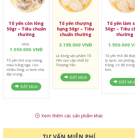
Tổ yến còn lông
Tổ yến thượng
Tổ yến làm sạ
50gr – Tiêu chuẩn
hạng 50gr – Tiêu
50gr – Tiêu ch
thường
chuẩn thường
thường
VNĐ
3.190.000 VNĐ
1.950.000 V
1.550.000 VNĐ
Là dòng sản phẩm Tổ
Tổ yến thô đã được
Tổ yến thô loại mỏng,
Yến cao cấp nhất từ
lý sạch, sợi phồng,
màu trắng ngà, còn
Thượng Yến.
trắng, có độ bóng 
nhiều lông, vị tanh nhẹ
kim.
đặc trưng.
ĐẶT MUA
ĐẶT MUA
ĐẶT MUA
Xem thêm các sản phẩm khác
TƯ VẤN MIỄN PHÍ