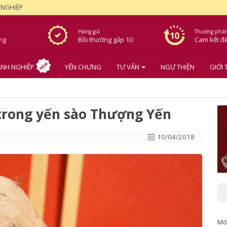
 NGHIỆP
Hàng giả
Thượng phẩ
ơng
Bồi thường gấp 10
Cam kết
đ
NH NGHIỆP
YẾN CHƯNG
TƯ VẤN
NGỰ THIỆN
GIỚI 
trong yến sào Thượng Yến
10/04/2018
Mó