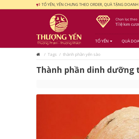
TỔ YẾN, YẾN CHƯNG THEO ORDER, QUÀ TẶNG DOANH
Chọn lọc theo
Tỉ lệ kim cư
TỔ YẾN
QUÀ DOA
Tags
thành phần yến sào
Thành phần dinh dưỡng 