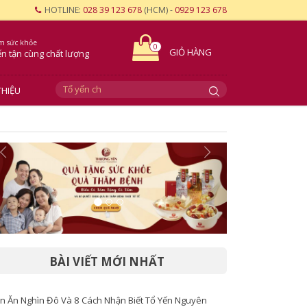
HOTLINE:
028 39 123 678
(HCM) -
0929 123 678
m sức khỏe
0
GIỎ HÀNG
ến tận cùng
chất lượng
THIỆU
BÀI VIẾT MỚI NHẤT
n Ăn Nghìn Đô Và 8 Cách Nhận Biết Tổ Yến Nguyên