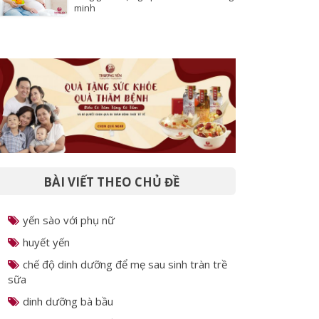
Dinh dưỡng thai kỳ: Ăn chuẩn theo
từng giai đoạn giúp bé khỏe và thông
minh
BÀI VIẾT THEO CHỦ ĐỀ
yến sào với phụ nữ
huyết yến
chế độ dinh dưỡng để mẹ sau sinh tràn trề