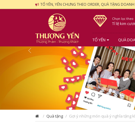
TỔ YẾN, YẾN CHƯNG THEO ORDER, QUÀ TẶNG DOANH
Chọn lọc theo
Tỉ lệ kim cư
TỔ YẾN
QUÀ DOA