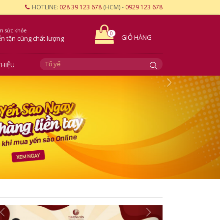
HOTLINE:
028 39 123 678
(HCM) -
0929 123 678
m sức khỏe
0
GIỎ HÀNG
ến tận cùng
chất lượng
THIỆU