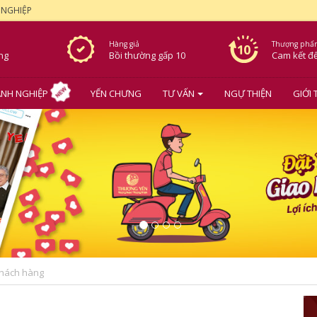
 NGHIỆP
Hàng giả
Thượng phẩ
ơng
Bồi thường gấp 10
Cam kết
đ
NH NGHIỆP
YẾN CHƯNG
TƯ VẤN
NGỰ THIỆN
GIỚI 