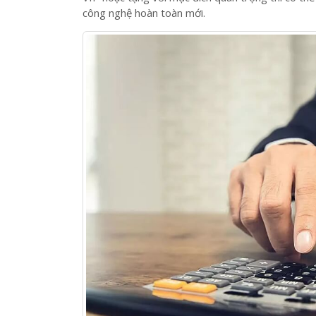
Những món quà có sẵn, doanh nghiệp chỉ việc ch
nhất định, số lượng lớn nên chúng luôn rẻ hơn q
VIP hoặc tặng với mục đích quan trọng thì có thể 
công nghệ hoàn toàn mới.