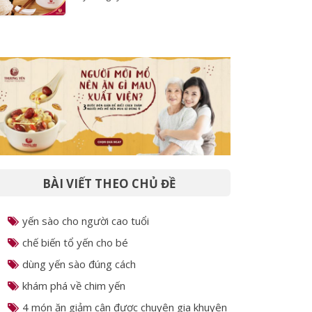
Món ăn nghìn đô và 8 cách nhận biết
tổ yến nguyên chất
BÀI VIẾT THEO CHỦ ĐỀ
yến sào cho người cao tuổi
chế biến tổ yến cho bé