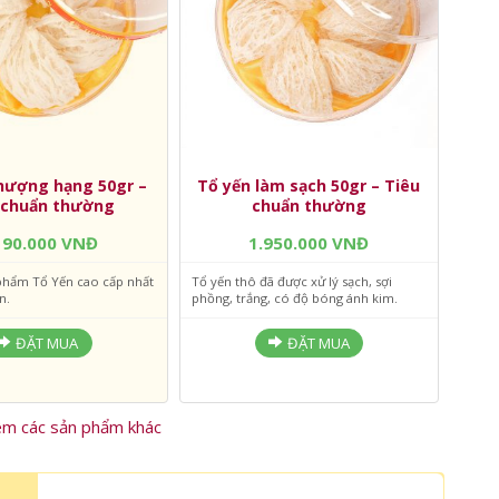
hượng hạng 50gr –
Tổ yến làm sạch 50gr – Tiêu
 chuẩn thường
chuẩn thường
190.000 VNĐ
1.950.000 VNĐ
phẩm Tổ Yến cao cấp nhất
Tổ yến thô đã được xử lý sạch, sợi
n.
phồng, trắng, có độ bóng ánh kim.
ĐẶT MUA
ĐẶT MUA