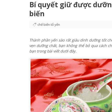
Chế biến & Bảo quản
Hướng dẫn
Bí quyết 
Bí quyết giữ được dưỡn
biến
chế biến tổ yến
Thành phần yến sào rất giàu dinh dưỡng tốt ch
vẹn dưỡng chất, bạn không thể bỏ qua cách ch
bạn trong bài viết dưới đây.