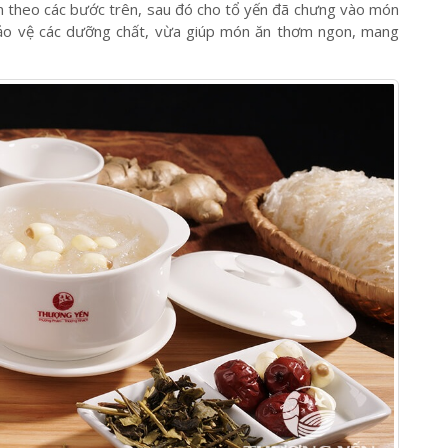
ến sào với lửa lớn, nhiệt độ cao. Bên cạnh đó, yến sào càng
dưỡng chất. Vì thế, nếu muốn dùng yến sào để chế biến các
n theo các bước trên, sau đó cho tổ yến đã chưng vào món
bảo vệ các dưỡng chất, vừa giúp món ăn thơm ngon, mang