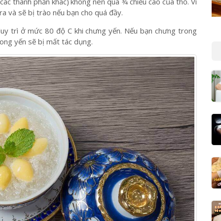
 nhiều nhất. Dưới đây là bí quyết chưng yến sào Thượng Yến
ác thành phần khác)
;
không nên quá ¾ chiều cao của thố. Vì
ra và sẽ bị trào nếu bạn cho quá đầy.
duy trì ở mức 80 độ C khi chưng yến. Nếu bạn chưng trong
rong yến sẽ bị mất tác dụng.