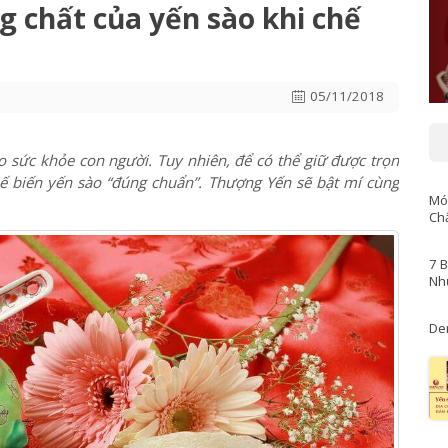
giữ được dưỡng chất của yến sào khi chế biến
g chất của yến sào khi chế
05/11/2018
o sức khỏe con người. Tuy nhiên, để có thể giữ được trọn
ế biến yến sào “đúng chuẩn”. Thượng Yến sẽ bật mí cùng
Mó
Ch
7 
Nh
De