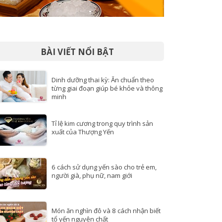
BÀI VIẾT NỔI BẬT
Dinh dưỡng thai kỳ: Ăn chuẩn theo
từng giai đoạn giúp bé khỏe và thông
minh
Tỉ lệ kim cương trong quy trình sản
xuất của Thượng Yến
6 cách sử dụng yến sào cho trẻ em,
người già, phụ nữ, nam giới