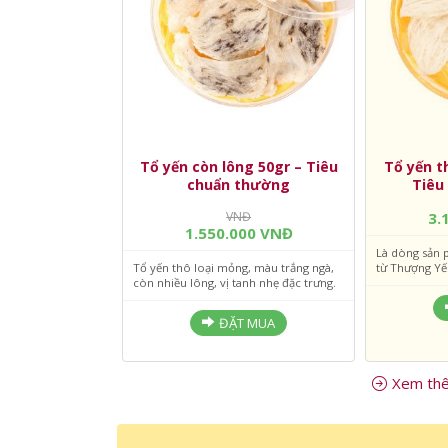
Tổ yến còn lông 50gr – Tiêu
Tổ yến t
chuẩn thường
Tiêu
VNĐ
3.
1.550.000 VNĐ
Là dòng sản 
Tổ yến thô loại mỏng, màu trắng ngà,
từ Thượng Yế
còn nhiều lông, vị tanh nhẹ đặc trưng.
ĐẶT MUA