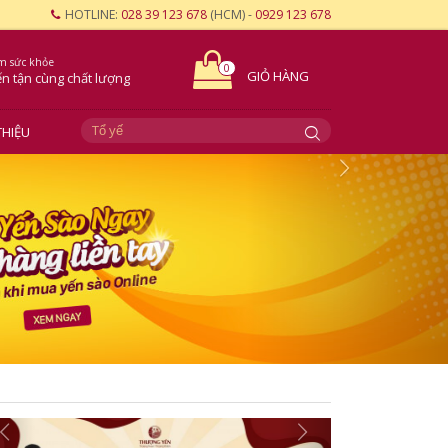
HOTLINE:
028 39 123 678
(HCM) -
0929 123 678
m sức khỏe
0
GIỎ HÀNG
ến tận cùng
chất lượng
THIỆU