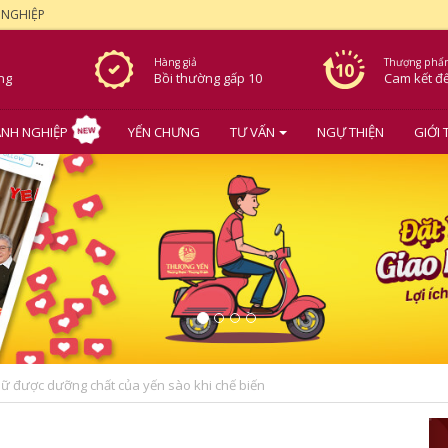
 NGHIỆP
Hàng giả
Thượng phẩ
ơng
Bồi thường gấp 10
Cam kết
đ
NH NGHIỆP
YẾN CHƯNG
TƯ VẤN
NGỰ THIỆN
GIỚI 