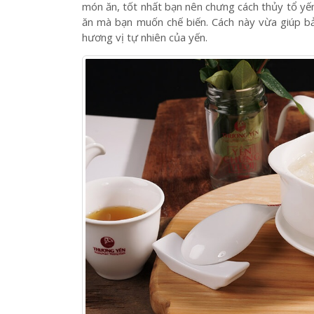
Như đã nói ở trên, bạn không nên nấu trực tiếp y
không nên nấu chung với hỗn hợp khác sẽ bị mất 
món ăn, tốt nhất bạn nên chưng cách thủy tổ yế
ăn mà bạn muốn chế biến. Cách này vừa giúp 
hương vị tự nhiên của yến.