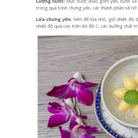
vừa đơn giản, vừa giúp giữ lại lượng dưỡng chất
bật mí riêng cho bạn:
Lượng nước:
Mực nước (bao gồm yến, nước và c
trong quá trình chưng yến, các thành phần sẽ nở 
Lửa chưng yến:
Nên để lửa nhỏ, giữ nhiệt độ 
nhiệt độ quá cao trên 80 độ C, các dưỡng chất t