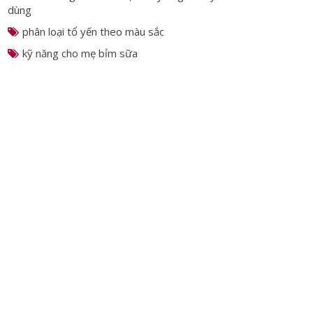
dùng yến sào đúng cách
khám phá về chim yến
4 món ăn giảm cân được chuyên gia khuyên
dùng
phân loại tổ yến theo màu sắc
kỹ năng cho mẹ bỉm sữa