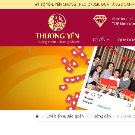
TỔ YẾN, YẾN CHƯNG THEO ORDER, QUÀ TẶNG DOANH
Chọn lọc theo
Tỉ lệ kim cư
TỔ YẾN
QUÀ DOA