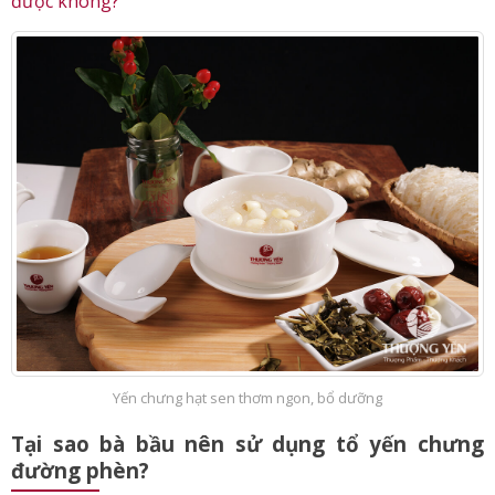
Có thể bạn quan tâm:
Bà bầu dùng yến chưng tươi
được không?
Yến chưng hạt sen thơm ngon, bổ dưỡng