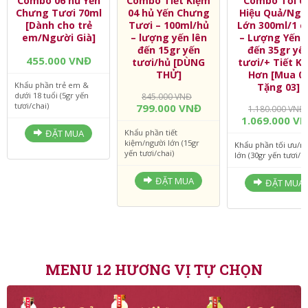
Combo 06 hủ Yến
Combo Tiết Kiệm
Combo Tối Ư
Chưng Tươi 70ml
04 hủ Yến Chưng
Hiệu Quả/Ngư
[Dành cho trẻ
Tươi – 100ml/hủ
Lớn 300ml/1 c
em/Người Già]
– lượng yến lên
– Lượng Yến l
đến 15gr yến
đến 35gr yế
455.000 VNĐ
tươi/hủ [DÙNG
tươi/+ Tiết K
THỬ]
Hơn [Mua 0
Khẩu phần trẻ em &
Tặng 03]
dưới 18 tuổi (5gr yến
845.000 VNĐ
tươi/chai)
799.000 VNĐ
1.180.000 VNĐ
1.069.000 V
ĐẶT MUA
Khẩu phần tiết
kiệm/người lớn (15gr
Khẩu phần tối ưu/n
yến tươi/chai)
lớn (30gr yến tươi/ch
ĐẶT MUA
ĐẶT MUA