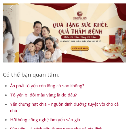
Có thể bạn quan tâm:
Ăn phải tổ yến còn lông có sao không?
Tổ yến bị đổi màu vàng là do đâu?
Yến chưng hạt chia – nguồn dinh dưỡng tuyệt vời cho cả