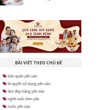
Tỉ lệ kim cương trong quy trình sản
xuất của Thượng Yến
BÀI VIẾT THEO CHỦ ĐỀ
bảo quản yến sào
bí quyết sử dụng yến sào
làm đẹp bằng yến sào