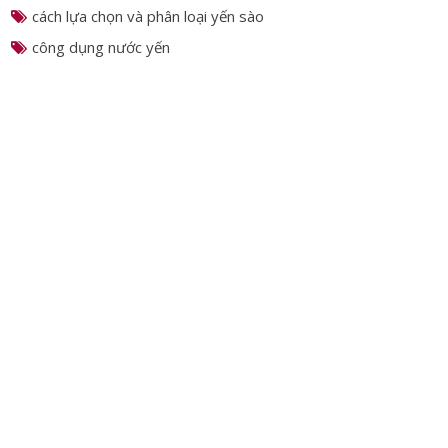
nghề nuôi chim yến
nước yến sào
cách lựa chọn và phân loại yến sào
công dụng nước yến