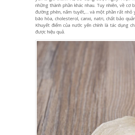
Nước yến là sản phẩm được chế biến từ tổ yến 
yến là giá thành rẻ, sử dụng được ngay. Hiện na
những thành phần khác nhau. Tuy nhiên, về cơ bả
đường phèn, nấm tuyết,… và một phần rất nhỏ y
bão hòa, cholesterol, canxi, natri, chất bảo qu
Khuyết điểm của nước yến chính là tác dụng c
được hiệu quả.