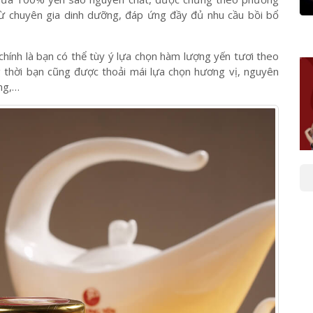
ượng yến tươi trong đó.
yến chưng tươi chất lượng, hãy thử tham khảo
Yến chưng
chứa 100% yến sào nguyên chất, được chưng theo phương
ừ chuyên gia dinh dưỡng, đáp ứng đầy đủ nhu cầu bồi bổ
hính là bạn có thể tùy ý lựa chọn hàm lượng yến tươi theo
 thời bạn cũng được thoải mái lựa chọn hương vị, nguyên
ng,…