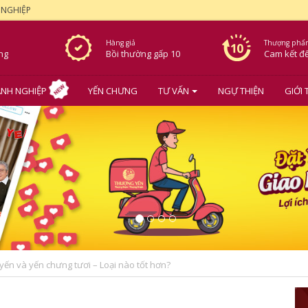
 NGHIỆP
Hàng giả
Thượng phẩ
ơng
Bồi thường gấp 10
Cam kết
đ
NH NGHIỆP
YẾN CHƯNG
TƯ VẤN
NGỰ THIỆN
GIỚI 