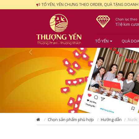
TỔ YẾN, YẾN CHƯNG THEO ORDER, QUÀ TẶNG DOANH
Chọn lọc theo
Tỉ lệ kim cư
TỔ YẾN
QUÀ DOA