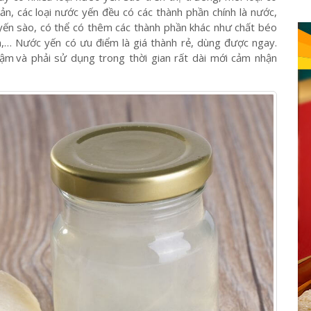
kết hợp với những nguyên liệu phụ khác. Ưu điểm của nước
y có nhiều loại nước yến sào trên thị trường, mỗi loại có
n, các loại nước yến đều có các thành phần chính là nước,
ến sào, có thể có thêm các thành phần khác như chất béo
ản,… Nước yến có ưu điểm là giá thành rẻ, dùng được ngay.
hậm
;
và phải sử dụng trong thời gian rất dài mới cảm nhận