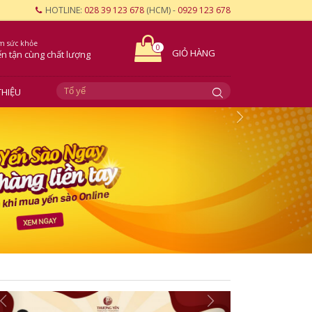
HOTLINE:
028 39 123 678
(HCM) -
0929 123 678
m sức khỏe
0
GIỎ HÀNG
ến tận cùng
chất lượng
THIỆU