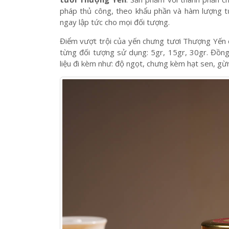
tươi sẽ cao hơn so với nước yến, tùy theo hàm l
Nếu còn đang phân vân lựa chọn một sản phẩm 
tươi Thượng Yến
. Sản phẩm với thành phần 
pháp thủ công, theo khẩu phần và hàm lượng t
ngay lập tức cho mọi đối tượng.
Điểm vượt trội của yến chưng tươi Thượng Yến c
từng đối tượng sử dụng: 5gr, 15gr, 30gr. Đồng
liệu đi kèm như: độ ngọt, chưng kèm hạt sen, gừ