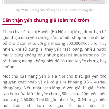
Người tiêu dùng cần cẩn trọng khi mua yến chưng sẵn
Cẩn thận yến chưng giả toàn mủ trôm
Theo chia sẻ từ chị Huyền (Hà Nội), chị từng được bạn bè
giới thiệu mua yến chưng sẵn từ một shop online để bồi
bổ cho 2 con nhỏ, với giá khoảng 200.000đ/lốc 6 lọ. Tuy
nhiên, khi sử dụng lại thấy yến râất loãng, nhiều nước,
mùi vị cũng không như những loại đã mua trước đó. Chị
rất hoang mang không biết đó có thực là yến chưng hay
không.
Một chủ cửa hàng yến ở Hà Nội cho biết, giá yến thô
nguyên chất nhập về đã có giá là khoảng 3.5 – 4 triệu
đồng/lạng. Nếu nhặt sạch lông tổ yến giá thì giá sẽ còn
cao hơn nữa. Mà 1 lọ yến chưng 80ml chứa 10gr yến, nếu
bán với giá 50.000đ thì lãi gần như bằng 0. Nhưng nhiều
nơi thậm chí còn có giá rẻ hơn nữa, chỉ