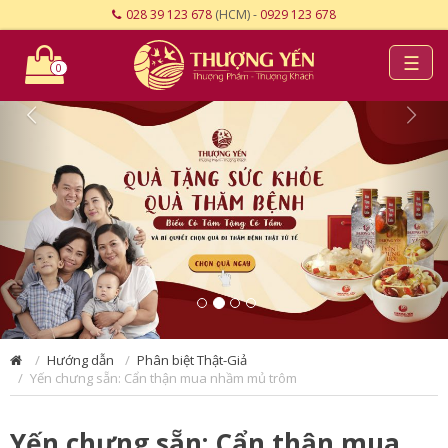
028 39 123 678
(HCM) -
0929 123 678
☰
0
Hướng dẫn
Phân biệt Thật-Giả
Yến chưng sẵn: Cẩn thận mua nhầm mủ trôm
Yến chưng sẵn: Cẩn thận mua