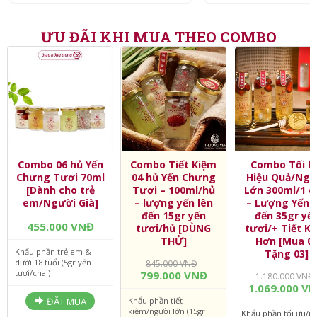
ƯU ĐÃI KHI MUA THEO COMBO
Combo 06 hủ Yến
Combo Tiết Kiệm
Combo Tối Ư
Chưng Tươi 70ml
04 hủ Yến Chưng
Hiệu Quả/Ngư
[Dành cho trẻ
Tươi – 100ml/hủ
Lớn 300ml/1 c
em/Người Già]
– lượng yến lên
– Lượng Yến l
đến 15gr yến
đến 35gr yế
455.000 VNĐ
tươi/hủ [DÙNG
tươi/+ Tiết K
THỬ]
Hơn [Mua 0
Khẩu phần trẻ em &
Tặng 03]
dưới 18 tuổi (5gr yến
845.000 VNĐ
tươi/chai)
799.000 VNĐ
1.180.000 VNĐ
1.069.000 V
ĐẶT MUA
Khẩu phần tiết
kiệm/người lớn (15gr
Khẩu phần tối ưu/n