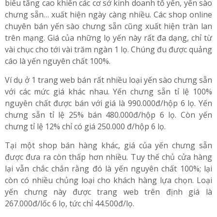
biếu tăng cao khiến các cơ sở kinh doanh tổ yến, yến sào
chưng sẵn… xuất hiện ngày càng nhiều. Các shop online
chuyên bán yến sào chưng sẵn cũng xuất hiện tràn lan
trên mạng. Giá của những lọ yến này rất đa dạng, chỉ từ
vài chục cho tới vài trăm ngàn 1 lọ. Chúng đu được quảng
cáo là yến nguyên chất 100%.
Ví dụ ở 1 trang web bán rất nhiều loại yến sào chưng sẵn
với các mức giá khác nhau. Yến chưng sẵn tỉ lệ 100%
nguyên chất được bán với giá là 990.000đ/hộp 6 lọ. Yến
chưng sẵn tỉ lệ 25% bán 480.000đ/hộp 6 lọ. Còn yến
chưng tỉ lệ 12% chỉ có giá 250.000 đ/hộp 6 lọ.
Tại một shop bán hàng khác, giá của yến chưng sẵn
được đưa ra còn thấp hơn nhiều. Tuy thế chủ cửa hàng
lại vẫn chắc chắn rằng đó là yến nguyên chất 100%; lại
còn có nhiều chủng loại cho khách hàng lựa chọn. Loại
yến chưng này được trang web trên định giá là
267.000đ/lốc 6 lọ, tức chỉ 44.500đ/lọ.