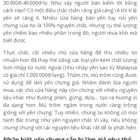
30.000đ-40.000đ/lọ. Như vậy người bán kiếm lời bằng
cách nào? Có một điều chắc chắn rằng giá càng rẻ thì tỉ lệ
yến sẽ càng ít. Nhiều cửa hàng bán yến tuy nói yến
chưng của họ là 100% nguyên chất, nhưng cụ thể lượng
yến chiếm bao nhiêu phần trong đó, người mua khó mà
biết được.
Thực chất, rất nhiều chủ cửa hàng để thu nhiều lợi
nhuận hơn đã thay thế bằng các loại yến kém chất lượng
hơn nhập từ nước ngoài (như nhập yến sao từ Malaysia
có giá chỉ 1.000.000đ/lạng). Thậm chí, mủ trôm cũng được
sử dụng để làm yến chưng giả. Nhằm đánh lừa người
mua, các chủ cửa hàng này còn chưng với nhiều nguyên
liệu khác như đường phèn, gừng, dứa,… tạo ra hương vị
đa dạng hơn. Mủ trôm ngâm trong nước càng trông
giống với yến chưng. Tuy nhiên, chúng lại không có mùi
tanh đặc trưng như yến nguyên chất. Vì vậy, nếu không
chưng chung với các nguyên liệu khác rất dễ bị phát hiện.
Nhận biết yến chưng sẵn bị làm giả như thế