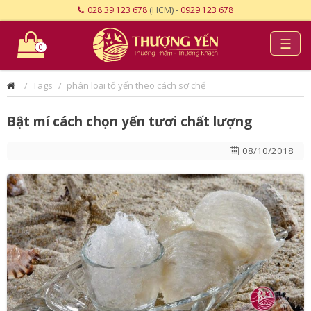
028 39 123 678
(HCM) -
0929 123 678
☰
0
Tags
phân loại tổ yến theo cách sơ chế
Bật mí cách chọn yến tươi chất lượng
08/10/2018