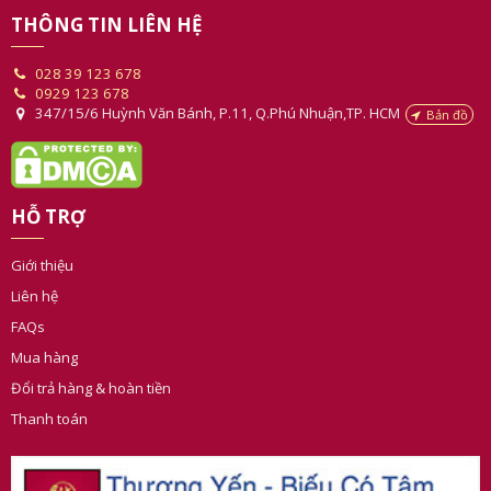
THÔNG TIN LIÊN HỆ
028 39 123 678
0929 123 678
347/15/6 Huỳnh Văn Bánh, P.11, Q.Phú Nhuận,TP. HCM
Bản đồ
HỖ TRỢ
Giới thiệu
Liên hệ
FAQs
Mua hàng
Đổi trả hàng & hoàn tiền
Thanh toán