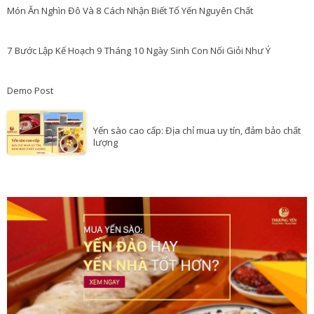
BÀI VIẾT MỚI NHẤT
Món Ăn Nghìn Đô Và 8 Cách Nhận Biết Tổ Yến Nguyên Chất
7 Bước Lập Kế Hoạch 9 Tháng 10 Ngày Sinh Con Nối Giỏi Như Ý
Demo Post
Yến sào cao cấp: Địa chỉ mua uy tín, đảm bảo chất
lượng