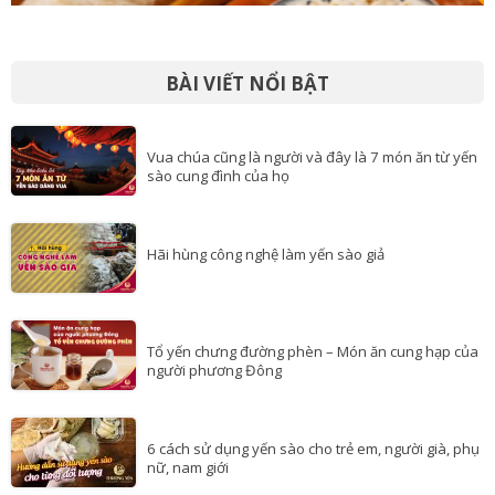
BÀI VIẾT NỔI BẬT
Vua chúa cũng là người và đây là 7 món ăn từ yến
sào cung đình của họ
Hãi hùng công nghệ làm yến sào giả
Tổ yến chưng đường phèn – Món ăn cung hạp của
người phương Đông