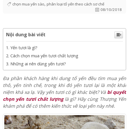
lượng
,
chọn mua yến sào
phân loại tổ yến theo cách sơ chế
08/10/2018
Nội dung bài viết
Yến tươi là gì?
Cách chọn mua yến tươi chất lượng
Những ai nên dùng yến tươi?
Đa phần khách hàng khi dung tổ yến đều tìm mua yến
thô, yến tinh chế, trong khi đó yến tươi lại là một khái
niệm khá xa lạ. Vậy yến tươi có gì khác biệt? Và
bí quyết
chọn yến tươi chất lượng
là gì? Hãy cùng Thượng Yến
khám phá để có thêm kiến thức về loại yến này nhé.