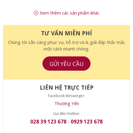
ĐẶT MUA
Xem thêm các sản phẩm khác
TƯ VẤN MIỄN PHÍ
Chúng tôi sẵn sàng phục vụ, hỗ trợ và & giải đáp thắc mắc
một cách nhanh chóng.
GỬI YÊU CẦU
LIÊN HỆ TRỰC TIẾP
Facebook Messenger:
Thượng Yến
Gọi đến Hotline: