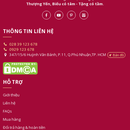
Thượng Yến là công ty đi đầu trong việc phát triển các dòng sản phẩm
yến chất lượng & quà tặng cao cấp. Sản phẩm được đón nhận trong
nước & xuất khẩu sang các thị trường quốc tế.
Thượng Yến, Biếu có tâm - Tặng có tầm.
THÔNG TIN LIÊN HỆ
028 39 123 678
0929 123 678
347/15/6 Huỳnh Văn Bánh, P.11, Q.Phú Nhuận,TP. HCM
Bản đồ
HỖ TRỢ
Giới thiệu
Liên hệ
FAQs