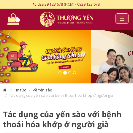
028 39 123 678
(HCM) -
0929 123 678
☰
0
Tin tức
Về Yến sào
Tác dụng của yến sào với bệnh thoái hóa khớp ở người già
Tác dụng của yến sào với bệnh