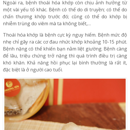
hai đầu xương càng ít dần khi tuổi càng lớn. Khi dịch
nhầy không còn sẽ làm các khớp xương bị thoái hóa.
Ngoài ra, bệnh thoái hóa khớp còn chịu ảnh hưởng từ
một vài yếu tố khác. Bệnh có thể do di truyền; có thể do
chấn thương khớp trước đó; cũng có thể do khớp bị
nhiễm trùng do viêm mà ta không biết,…
Thoái hóa khớp là bệnh cực kỳ nguy hiểm. Bệnh mức độ
nhẹ chỉ gây ra các cơ đau nhức khớp khoảng 10-15 phút.
Bệnh nặng có thể khiến bạn nằm liệt giường. Bệnh càng
để lâu, triệu chứng trở nặng thì quá trình điều trị càng
khó khăn. Khả năng hồi phục lại bình thường là rất ít,
đặc biệt là ở người cao tuổi.