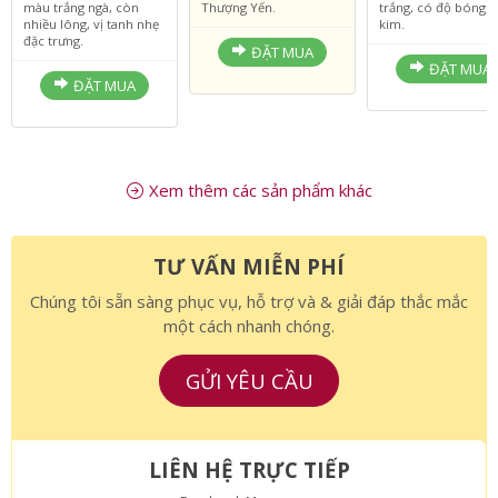
1.550.000 VNĐ
Là dòng sản phẩm Tổ
Tổ yến thô đã được
Tổ yến thô loại mỏng,
Yến cao cấp nhất từ
lý sạch, sợi phồng,
màu trắng ngà, còn
Thượng Yến.
trắng, có độ bóng 
nhiều lông, vị tanh nhẹ
kim.
đặc trưng.
ĐẶT MUA
ĐẶT MUA
ĐẶT MUA
Xem thêm các sản phẩm khác
TƯ VẤN MIỄN PHÍ
Chúng tôi sẵn sàng phục vụ, hỗ trợ và & giải đáp thắc mắc
một cách nhanh chóng.
GỬI YÊU CẦU