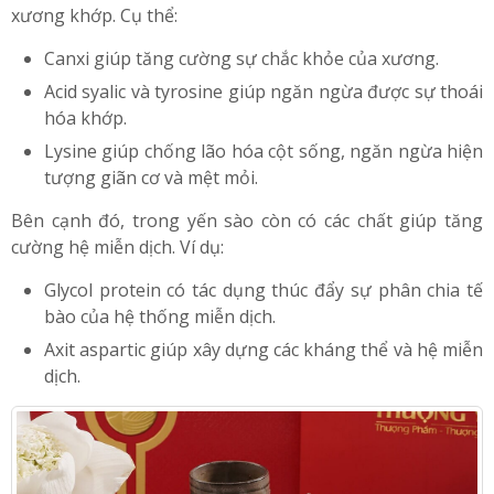
mạnh. Trong trường hợp thoái hóa khớp, Glucosamine
sẽ giúp phục hồi sụn bao khớp. Ngoài Glucosamine,
trong yến sào còn chứa nhiều thành phần khác tốt cho
xương khớp. Cụ thể:
Canxi giúp tăng cường sự chắc khỏe của xương.
Acid syalic và tyrosine giúp ngăn ngừa được sự thoái
hóa khớp.
Lysine giúp chống lão hóa cột sống, ngăn ngừa hiện
tượng giãn cơ và mệt mỏi.
Bên cạnh đó, trong yến sào còn có các chất giúp tăng
cường hệ miễn dịch. Ví dụ:
Glycol protein có tác dụng thúc đẩy sự phân chia tế
bào của hệ thống miễn dịch.
Axit aspartic giúp xây dựng các kháng thể và hệ miễn
dịch.