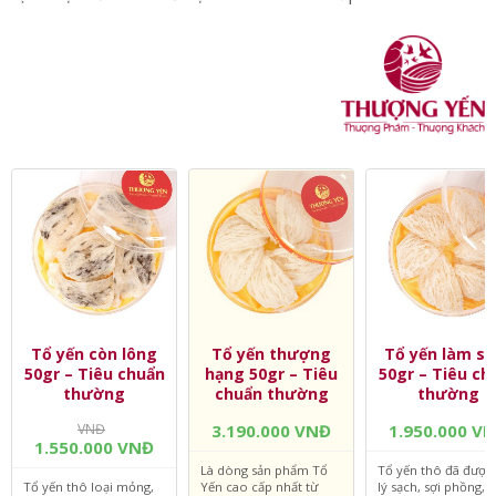
028 39 123 678 (HCM) – 094 9800 811 (HN) và chọn mua
yến sào chất lượng và
sử dụng yến sào đúng cách
để
tạm biệt nỗi lo âu về bệnh thoái hóa khớp nhé.
Tổ yến còn lông
Tổ yến thượng
Tổ yến làm sạ
50gr – Tiêu chuẩn
hạng 50gr – Tiêu
50gr – Tiêu ch
thường
chuẩn thường
thường
VNĐ
3.190.000 VNĐ
1.950.000 V