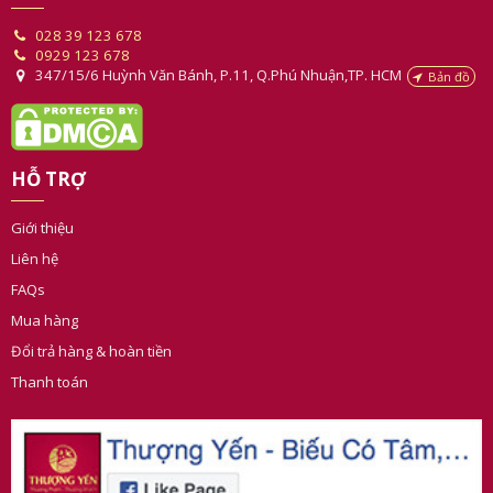
THÔNG TIN LIÊN HỆ
028 39 123 678
0929 123 678
347/15/6 Huỳnh Văn Bánh, P.11, Q.Phú Nhuận,TP. HCM
Bản đồ
HỖ TRỢ
Giới thiệu
Liên hệ
FAQs
Mua hàng
Đổi trả hàng & hoàn tiền
Thanh toán