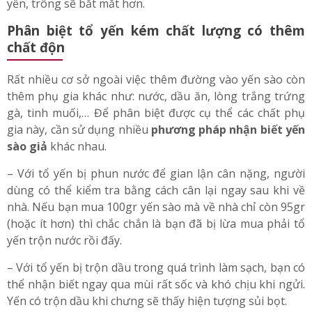
ẩm mốc,
;
nhưng với kẹo thì gần như là không xảy ra. Bên
cạnh đó, đường còn giúp tăng độ kết dính của các sợi
yến, trông sẽ bắt mắt hơn.
Phân biệt tổ yến kém chất lượng có thêm
chất độn
Rất nhiều cơ sở ngoài việc thêm đường vào yến sào còn
thêm phụ gia khác như: nước, dầu ăn, lòng trắng trứng
gà, tinh muối,… Để phân biệt được cụ thể các chất phụ
gia này, cần sử dụng nhiều
phương pháp nhận biết yến
sào giả
khác nhau.
– Với tổ yến bị phun nước để gian lận cân nặng, người
dùng có thể kiểm tra bằng cách cân lại ngay sau khi về
nhà. Nếu bạn mua 100gr yến sào mà về nhà chỉ còn 95gr
(hoặc ít hơn) thì chắc chắn là bạn đã bị lừa mua phải tổ
yến trộn nước rồi đấy.
– Với tổ yến bị trộn dầu trong quá trình làm sạch, bạn có