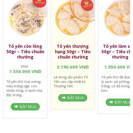
Tổ yến còn lông
Tổ yến thượng
Tổ yến làm sạ
50gr – Tiêu chuẩn
hạng 50gr – Tiêu
50gr – Tiêu ch
thường
chuẩn thường
thường
VNĐ
3.190.000 VNĐ
1.950.000 V
1.550.000 VNĐ
Là dòng sản phẩm Tổ
Tổ yến thô đã được
Tổ yến thô loại mỏng,
Yến cao cấp nhất từ
lý sạch, sợi phồng,
màu trắng ngà, còn
Thượng Yến.
trắng, có độ bóng 
nhiều lông, vị tanh nhẹ
kim.
đặc trưng.
ĐẶT MUA
ĐẶT MUA
ĐẶT MUA