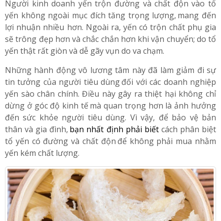
yến?
Người kinh doanh yến trộn đường và chất độn vào tổ
yến không ngoài mục đích tăng trọng lượng,
;
mang đến
lợi nhuận nhiều hơn. Ngoài ra, yến có trộn chất phụ gia
sẽ trông đẹp hơn và chắc chắn hơn khi vận chuyển; do tổ
yến thật rất giòn và dễ gãy vụn do va chạm.
Những hành động vô lương tâm này đã làm giảm đi sự
tin tưởng của người tiêu dùng
;
đối với các doanh nghiệp
yến sào chân chính. Điều này gây ra thiệt hại không chỉ
dừng ở góc độ kinh tế
;
mà quan trọng hơn là ảnh hưởng
đến sức khỏe người tiêu dùng. Vì vậy, để bảo vệ bản
thân và gia đình,
;
bạn nhất định phải biết
cách phân biệt
tổ yến có đường và chất độn
;
để không phải mua nhằm
yến kém chất lượng.