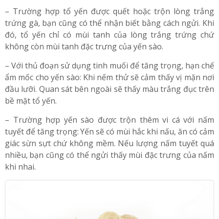
thể nhận biết ngay qua mùi rất sốc và khó chịu khi ngửi.
Yến có trộn dầu khi chưng sẽ thấy hiện tượng sủi bọt.
– Trường hợp tổ yến được quết hoặc trộn lòng trắng
trứng gà, bạn cũng có thể nhận biết bằng cách ngửi. Khi
đó, tổ yến chỉ có mùi tanh của lòng trắng trứng chứ
không còn mùi tanh đặc trưng của yến sào.
– Với thủ đoạn sử dụng tinh muối để tăng trọng, hạn chế
ẩm mốc cho yến sào: Khi nếm thử sẽ cảm thấy vị mặn nơi
đầu lưỡi. Quan sát bên ngoài sẽ thấy màu trắng đục trên
bề mặt tổ yến.
– Trường hợp yến sào được trộn thêm vi cá với nấm
tuyết để tăng trọng:
;
Yến sẽ có mùi hắc khi nấu, ăn có cảm
giác sừn sựt chứ không mềm. Nếu lượng nấm tuyết quá
nhiều,
;
bạn cũng có thể ngửi thấy mùi đặc trưng của nấm
khi nhai.