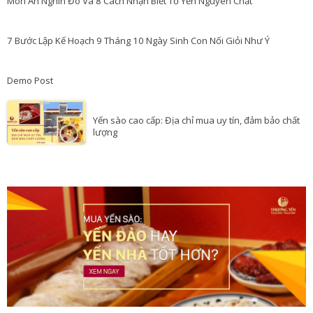
Món Ăn Nghìn Đô Và 8 Cách Nhận Biết Tổ Yến Nguyên Chất
7 Bước Lập Kế Hoạch 9 Tháng 10 Ngày Sinh Con Nối Giỏi Như Ý
Demo Post
Yến sào cao cấp: Địa chỉ mua uy tín, đảm bảo chất
lượng