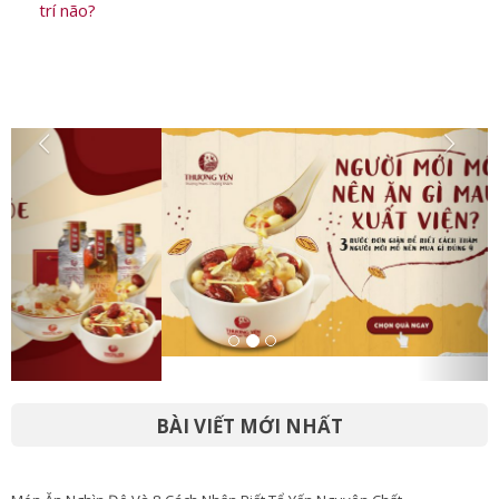
Một lạng yến sào dùng được trong bao lâu? một lạng yến
bao nhiêu tổ?
Yến sào cho bé loại nào tốt nhất để phát triển thể chất và
trí não?
BÀI VIẾT MỚI NHẤT