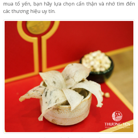
rằng yến mình mua là loại yến già, hàng chất lượng
tốt,
;
nhưng sự thật lại mua nhằm yến giả 100%. Vì vậy, khi
mua tổ yến, bạn hãy lựa chọn cẩn thận và nhớ tìm đến
các thương hiệu uy tín.