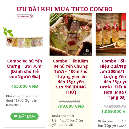
ĐẶT MUA
ĐẶT MUA
ƯU ĐÃI KHI MUA THEO COMBO
Combo 06 hủ Yến
Combo Tiết Kiệm
Combo Tối Ư
Chưng Tươi 70ml
04 hủ Yến Chưng
Hiệu Quả/Ngư
[Dành cho trẻ
Tươi – 100ml/hủ
Lớn 300ml/1 c
em/Người Già]
– lượng yến lên
– Lượng Yến l
đến 15gr yến
đến 35gr yế
455.000 VNĐ
tươi/hủ [DÙNG
tươi/+ Tiết K
THỬ]
Hơn [Mua 0
Khẩu phần trẻ em &
Tặng 03]
dưới 18 tuổi (5gr yến
845.000 VNĐ
tươi/chai)
799.000 VNĐ
1.180.000 VNĐ
1.069.000 V