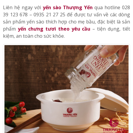
có chứa nhiều vi chất dinh dưỡng
;
giúp cơ thể mẹ khỏe
mạnh, ngủ ngon, ăn ngon hơn.
Liên hệ ngay với
yến sào Thượng Yến
qua hotline 028
39 123 678 – 0935 21 27 25 để được tư vấn về các dòng
sản phẩm yến sào thích hợp cho mẹ bầu, đặc biệt là sản
phẩm
yến chưng tươi theo yêu cầu
– tiện dụng, tiết
kiệm, an toàn cho sức khỏe.