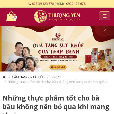
028 39 123 678
(HCM) -
0929 123 678
☰
0
CẨM NANG & TÀI LIỆU
Tin tức
Những thực phẩm tốt cho bà bầu không nên bỏ qua khi mang thai
Những thực phẩm tốt cho bà