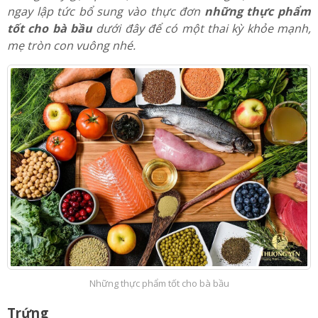
hẳn trong suốt thai kỳ, mẹ cũng không tránh khỏi cảm
giác lo lắng không biết thai nhi phát triển có khỏe mạnh
không. Hãy gạt qua một bên tất cả những bận tâm đó và
ngay lập tức bổ sung vào thực đơn
những thực phẩm
tốt cho bà bầu
dưới đây để có một thai kỳ khỏe mạnh,
mẹ tròn con vuông nhé.