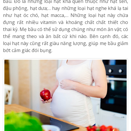
Một vài loại hạt khác cũng rất có lợi cho sức khỏe mẹ
bầu. Đó là những loại hạt khá quen thuộc như hạt sen,
đậu phộng, hạt dưa;… hay những loại hạt nghe khá lạ tai
như hạt óc chó, hạt macca,… Những loại hạt này chứa
đựng rất nhiều vitamin và khoáng chất chất thiết cho
thai kỳ. Mẹ bầu có thể sử dụng chúng như món ăn vặt; có
thể mang theo và ăn bất cứ khi nào. Bên cạnh đó, các
loại hạt này cũng rất giàu năng lượng, giúp mẹ bầu giảm
bớt cảm giác đói bụng.