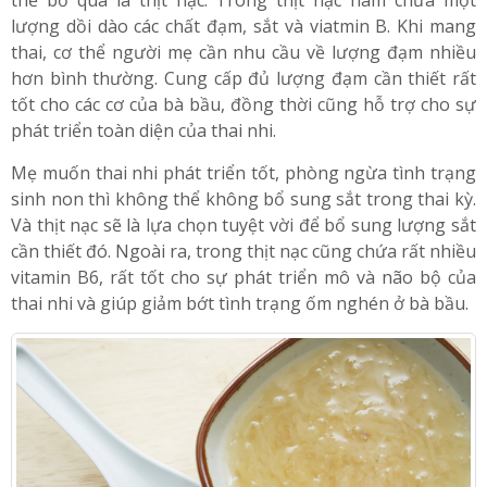
Một trong những thực phẩm tốt cho bà bầu khác không
thể bỏ qua là thịt nạc. Trong thịt nạc hàm chứa một
lượng dồi dào các chất đạm, sắt và viatmin B. Khi mang
thai, cơ thể người mẹ cần nhu cầu về lượng đạm nhiều
hơn bình thường. Cung cấp đủ lượng đạm cần thiết rất
tốt cho các cơ của bà bầu, đồng thời cũng hỗ trợ cho sự
phát triển toàn diện của thai nhi.
Mẹ muốn thai nhi phát triển tốt, phòng ngừa tình trạng
sinh non thì không thể không bổ sung sắt trong thai kỳ.
Và thịt nạc sẽ là lựa chọn tuyệt vời để bổ sung lượng sắt
cần thiết đó. Ngoài ra, trong thịt nạc cũng chứa rất nhiều
vitamin B6, rất tốt cho sự phát triển mô và não bộ của
thai nhi và giúp giảm bớt tình trạng ốm nghén ở bà bầu.