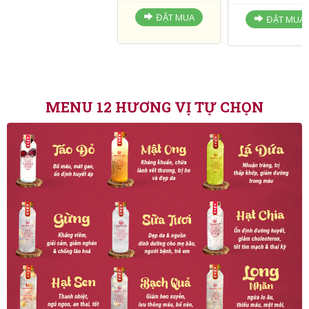
ĐẶT MUA
Khẩu phần tiết
kiệm/người lớn (15gr
Khẩu phần tối ưu/n
yến tươi/chai)
lớn (30gr yến tươi/ch
ĐẶT MUA
ĐẶT MUA
MENU 12 HƯƠNG VỊ TỰ CHỌN