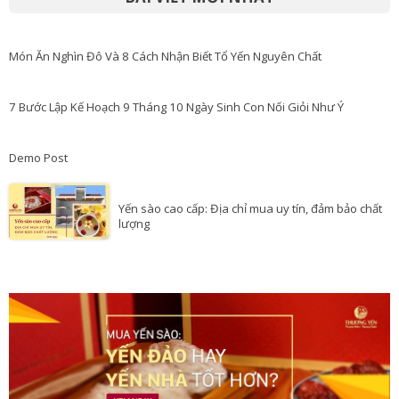
BÀI VIẾT MỚI NHẤT
Món Ăn Nghìn Đô Và 8 Cách Nhận Biết Tổ Yến Nguyên Chất
7 Bước Lập Kế Hoạch 9 Tháng 10 Ngày Sinh Con Nối Giỏi Như Ý
Demo Post
Yến sào cao cấp: Địa chỉ mua uy tín, đảm bảo chất
lượng