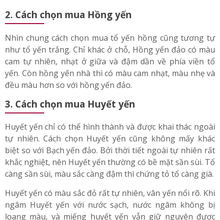
Huyết yến rất quý hiếm và có giá rất cao
2. Cách chọn mua Hồng yến
Nhìn chung cách chọn mua tổ yến hồng cũng tương tự
như tổ yến trắng. Chỉ khác ở chỗ, Hồng yến đảo có màu
cam tự nhiên, nhạt ở giữa và đậm dần về phía viền tổ
yến. Còn hồng yến nhà thì có màu cam nhạt, màu nhẹ và
đều màu hơn so với hồng yến đảo.
3. Cách chọn mua Huyết yến
Huyết yến chỉ có thể hình thành và được khai thác ngoài
tự nhiên. Cách chọn Huyết yến cũng không mấy khác
biệt so với Bạch yến đảo. Bởi thời tiết ngoài tự nhiên rất
khắc nghiệt, nên Huyết yến thường có bề mặt sần sùi. Tổ
càng sần sùi, màu sắc càng đậm thì chứng tỏ tổ càng già.