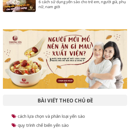
6 cách sử dụng yến sào cho trẻ em, người già, phụ
nữ, nam giới
BÀI VIẾT THEO CHỦ ĐỀ