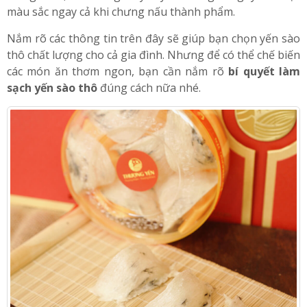
Huyết yến có màu sắc đỏ rất tự nhiên, vân yến nổi rõ. Khi
ngâm Huyết yến với nước sạch, nước ngâm không bị
loang màu, và miếng huyết yến vẫn giữ nguyên được
màu sắc ngay cả khi chưng nấu thành phẩm.
Nắm rõ các thông tin trên đây sẽ giúp bạn chọn yến sào
thô chất lượng cho cả gia đình. Nhưng để có thể chế biến
các món ăn thơm ngon, bạn cần nắm rõ
bí quyết làm
sạch yến sào thô
đúng cách nữa nhé.