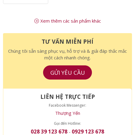
ĐẶT MUA
ĐẶT MUA
ĐẶT MUA
Xem thêm các sản phẩm khác
TƯ VẤN MIỄN PHÍ
Chúng tôi sẵn sàng phục vụ, hỗ trợ và & giải đáp thắc mắc
một cách nhanh chóng.
GỬI YÊU CẦU
LIÊN HỆ TRỰC TIẾP
Facebook Messenger:
Thượng Yến