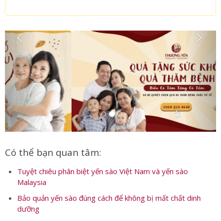
Gọi đến Hotline:
028 39 123 678
0929 123 678
-
Có thể bạn quan tâm:
Tuyệt chiêu phân biệt yến sào Việt Nam và yến sào