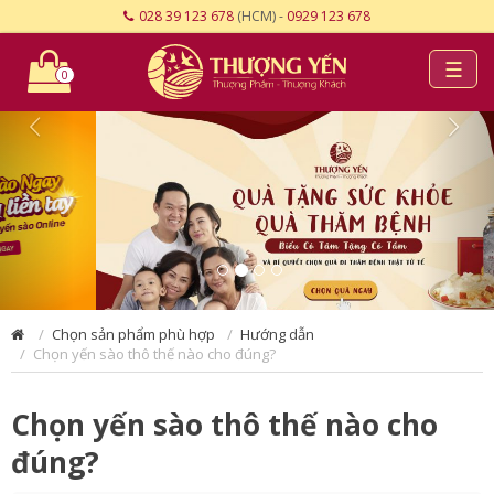
028 39 123 678
(HCM) -
0929 123 678
☰
0
Chọn sản phẩm phù hợp
Hướng dẫn
Chọn yến sào thô thế nào cho đúng?
Chọn yến sào thô thế nào cho