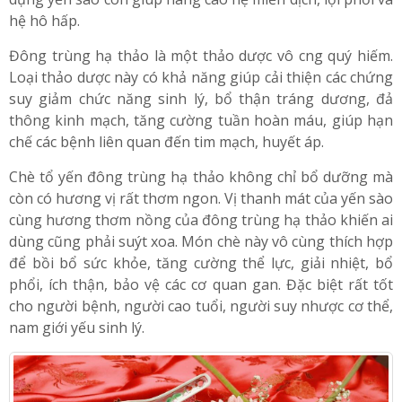
tốt trong việc giúp hỗ trợ phục hồi cơ thể cho người bị
suy nhược, người mới ốm dậy, người sau phẫu thuật. Sử
dụng yến sào còn giúp nâng cao hệ miễn dịch, lợi phổi và
hệ hô hấp.
Đông trùng hạ thảo là một thảo dược vô cng quý hiếm.
Loại thảo dược này có khả năng giúp cải thiện các chứng
suy giảm chức năng sinh lý, bổ thận tráng dương, đả
thông kinh mạch, tăng cường tuần hoàn máu, giúp hạn
chế các bệnh liên quan đến tim mạch, huyết áp.
Chè tổ yến đông trùng hạ thảo không chỉ bổ dưỡng mà
còn có hương vị rất thơm ngon. Vị thanh mát của yến sào
cùng hương thơm nồng của đông trùng hạ thảo khiến ai
dùng cũng phải suýt xoa. Món chè này vô cùng thích hợp
để bồi bổ sức khỏe, tăng cường thể lực, giải nhiệt, bổ
phổi, ích thận, bảo vệ các cơ quan gan. Đặc biệt rất tốt
cho người bệnh, người cao tuổi, người suy nhược cơ thể,
nam giới yếu sinh lý.