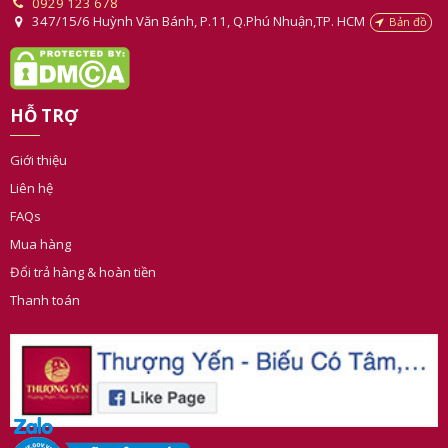
028 39 123 678
0929 123 678
347/15/6 Huỳnh Văn Bánh, P.11, Q.Phú Nhuận,TP. HCM
Bản đồ
HỖ TRỢ
Giới thiệu
Liên hệ
FAQs
Mua hàng
Đổi trả hàng & hoàn tiền
Thanh toán