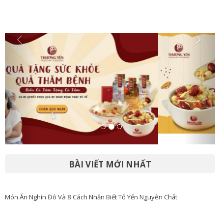
Yến chưng saffron – Món ăn “thần dược” cho sức khỏe và
nhan sắc
BÀI VIẾT MỚI NHẤT