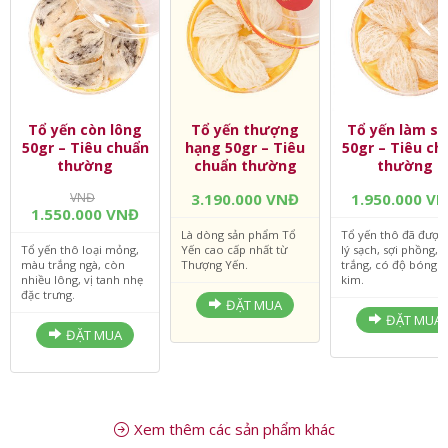
Tổ yến còn lông
Tổ yến thượng
Tổ yến làm sạ
50gr – Tiêu chuẩn
hạng 50gr – Tiêu
50gr – Tiêu ch
thường
chuẩn thường
thường
VNĐ
3.190.000 VNĐ
1.950.000 V
1.550.000 VNĐ
Là dòng sản phẩm Tổ
Tổ yến thô đã được
Tổ yến thô loại mỏng,
Yến cao cấp nhất từ
lý sạch, sợi phồng,
màu trắng ngà, còn
Thượng Yến.
trắng, có độ bóng 
nhiều lông, vị tanh nhẹ
kim.
đặc trưng.
ĐẶT MUA
ĐẶT MUA
ĐẶT MUA