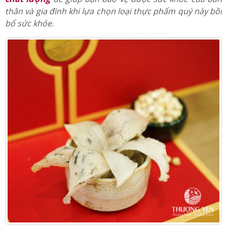
Thượng Yến bật mí những
kinh nghiệm mua yến sào
chất lượng
để giúp bạn bảo vệ được sức khỏe của bản
thân và gia đình khi lựa chọn loại thực phẩm quý này bồi
bổ sức khỏe.