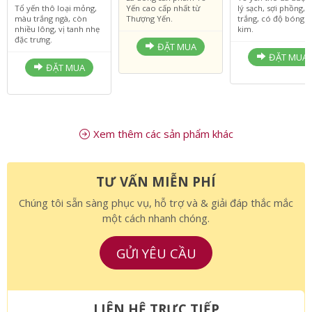
VNĐ
3.190.000 VNĐ
1.950.000 V
1.550.000 VNĐ
Là dòng sản phẩm Tổ
Tổ yến thô đã được
Tổ yến thô loại mỏng,
Yến cao cấp nhất từ
lý sạch, sợi phồng,
màu trắng ngà, còn
Thượng Yến.
trắng, có độ bóng 
nhiều lông, vị tanh nhẹ
kim.
đặc trưng.
ĐẶT MUA
ĐẶT MUA
ĐẶT MUA
Xem thêm các sản phẩm khác
TƯ VẤN MIỄN PHÍ
Chúng tôi sẵn sàng phục vụ, hỗ trợ và & giải đáp thắc mắc
một cách nhanh chóng.
GỬI YÊU CẦU