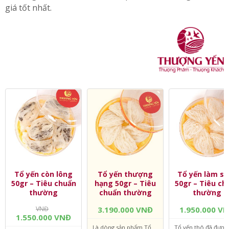
tặng yến sào cao cấp
, thích hợp để sử dụng làm quà
biếu cho gia đình, người thân, đối tác,… Liên hệ ngay với
Thượng Yến để chọn mua sản phẩm chất lượng với mức
giá tốt nhất.
Tổ yến còn lông
Tổ yến thượng
Tổ yến làm sạ
50gr – Tiêu chuẩn
hạng 50gr – Tiêu
50gr – Tiêu ch
thường
chuẩn thường
thường