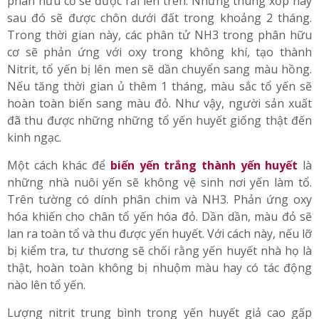
các tổ yến trắng cho ẩm. Sau đó, những tổ yến này sẽ
được sắp chồng lên nhau vào trong thùng xốp. Một lớp
phân hữu cơ sẽ được rải lên trên. Những thùng xốp này
sau đó sẽ được chôn dưới đất trong khoảng 2 tháng.
Trong thời gian này, các phân tử NH3 trong phân hữu
cơ sẽ phản ứng với oxy trong không khí, tạo thành
Nitrit, tổ yến bị lên men sẽ dần chuyển sang màu hồng.
Nếu tăng thời gian ủ thêm 1 tháng, màu sắc tổ yến sẽ
hoàn toàn biến sang màu đỏ. Như vậy, người sản xuất
đã thu được những những tổ yến huyết giống thật đến
kinh ngạc.
Một cách khác để
biến yến trắng thành yến huyết
là
những nhà nuôi yến sẽ không vệ sinh nơi yến làm tổ.
Trên tường có dính phân chim và NH3. Phản ứng oxy
hóa khiến cho chân tổ yến hóa đỏ. Dần dần, màu đỏ sẽ
lan ra toàn tổ và thu được yến huyết. Với cách này, nếu lỡ
bị kiểm tra, tư thương sẽ chối rằng yến huyết nhà họ là
thật, hoàn toàn không bị nhuộm màu hay có tác động