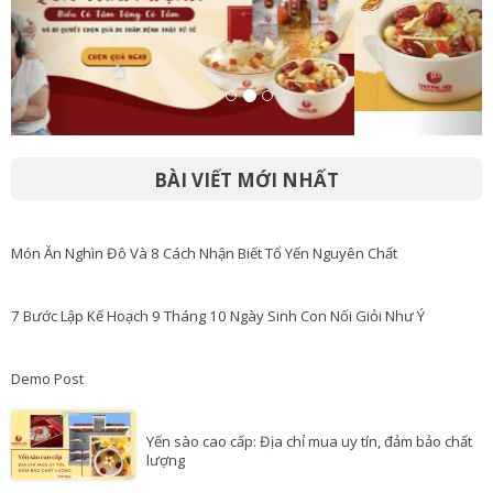
BÀI VIẾT MỚI NHẤT
Món Ăn Nghìn Đô Và 8 Cách Nhận Biết Tổ Yến Nguyên Chất
7 Bước Lập Kế Hoạch 9 Tháng 10 Ngày Sinh Con Nối Giỏi Như Ý
Demo Post