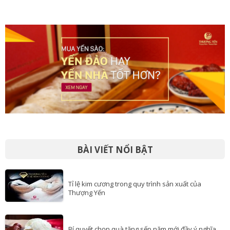
Yến sào cao cấp: Địa chỉ mua uy tín, đảm bảo chất
lượng
BÀI VIẾT NỔI BẬT
Tỉ lệ kim cương trong quy trình sản xuất của
Thượng Yến