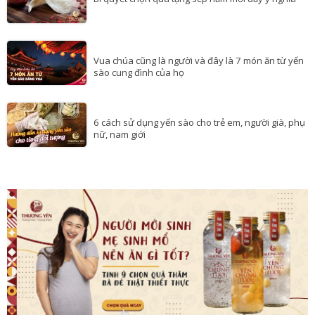
Bí quyết chọn quà tặng sếp năm mới đầy ý nghĩa
Vua chúa cũng là người và đây là 7 món ăn từ yến
sào cung đình của họ
6 cách sử dụng yến sào cho trẻ em, người già, phụ
nữ, nam giới