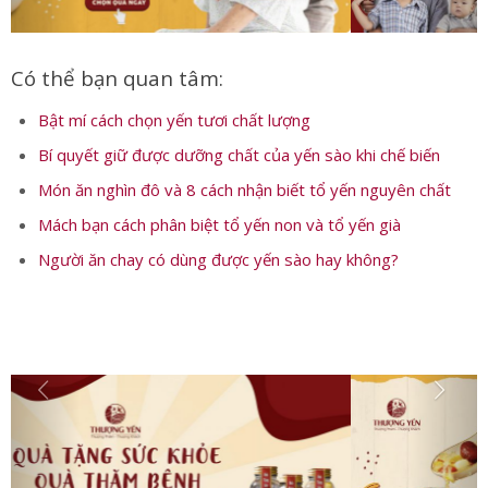
Có thể bạn quan tâm:
Bật mí cách chọn yến tươi chất lượng
Bí quyết giữ được dưỡng chất của yến sào khi chế biến
Món ăn nghìn đô và 8 cách nhận biết tổ yến nguyên chất
Mách bạn cách phân biệt tổ yến non và tổ yến già
Người ăn chay có dùng được yến sào hay không?