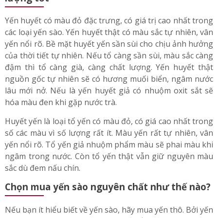
Hướng dẫn cách chọn lựa yến huyết thô chất
lượng tốt
Yến huyết có màu đỏ đặc trưng, có giá trị cao nhất trong
các loại yến sào. Yến huyết thật có màu sắc tự nhiên, vân
yến nổi rõ. Bề mặt huyết yến sần sùi cho chịu ảnh hưởng
của thời tiết tự nhiên. Nếu tổ càng sần sùi, màu sắc càng
đậm thì tổ càng già, càng chất lượng. Yến huyết thật
nguồn gốc tự nhiên sẽ có hương muối biển, ngâm nước
lâu mới nở. Nếu là yến huyết giả có nhuộm oxit sắt sẽ
hóa màu đen khi gặp nước trà.
Huyết yến là loại tổ yến có màu đỏ, có giá cao nhất trong
số các màu vì số lượng rất ít. Màu yến rất tự nhiên, vân
yến nổi rõ. Tổ yến giả nhuộm phẩm màu sẽ phai màu khi
ngâm trong nước. Còn tổ yến thật vẫn giữ nguyên màu
sắc dù đem nấu chín.
Chọn mua yến sào nguyên chất như thế nào?