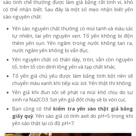
Nếu bạn ít hiểu biết về yến sào, hãy mua yến thô. Bởi yến
sào tinh chế thường được làm giả bằng rất tinh vi, khó
có thể nhận biết. Sau đây là một số mẹo nhận biết yến
sào nguyên chất:
Yến sào nguyên chất thường có mùi tanh và màu sắc
tự nhiên, tai yến nguyên vẹn. Tổ yến không bị độn
thêm yến vụn. Yến ngâm trong nước không tan ra,
nước ngâm yến không bị vẩn đục.
Yến nguyên chất có thân dày, tròn, vẫn còn nguyên
tổ, trên tổ còn dính lông yến và tạp chất khác.
Tổ yến giả chủ yếu được làm bằng tinh bột nên sẽ
chuyển màu xanh khi tiếp xúc iot. Yến thật thì không.
Yến giả khi đun sôi sẽ phát ra mùi khó chịu do sự
sinh ra Na2CO3. Sợi yến giả đốt cháy sẽ bị vón cục.
Bạn cũng có thể
kiểm tra yến sào thật giả bằng
giấy quỳ
. Yến sào giả có tính axit do pH=5 trong khi