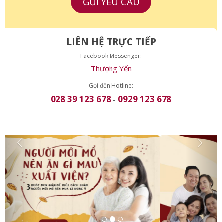
một cách nhanh chóng.
GỬI YÊU CẦU
LIÊN HỆ TRỰC TIẾP
Facebook Messenger:
Thượng Yến
Gọi đến Hotline:
028 39 123 678
0929 123 678
-