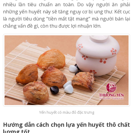
nào lên tổ yến.
Lượng nitrit trung bình trong yến huyết giả cao gấp
nhiều lần tiêu chuẩn an toàn. Do vậy người ăn phải
những yến huyết này sẽ tăng nguy cơ bị ung thư. Kết cục
là người tiêu dùng “tiền mất tật mang” mà người bán lại
chẳng vấn đề gì, còn thu được lợi nhuận lớn.
Yến huyết có màu đỏ đặc trưng