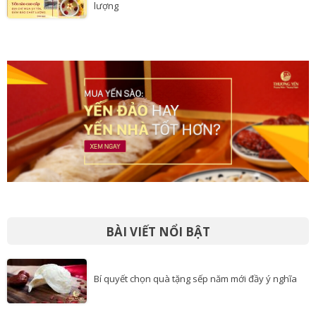
lượng
BÀI VIẾT NỔI BẬT
Bí quyết chọn quà tặng sếp năm mới đầy ý nghĩa