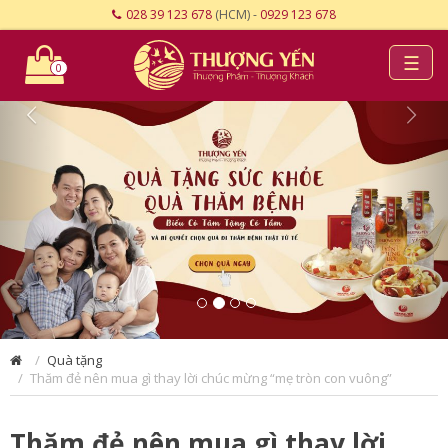
028 39 123 678
(HCM) -
0929 123 678
☰
0
Quà tặng
Thăm đẻ nên mua gì thay lời chúc mừng “mẹ tròn con vuông”
Thăm đẻ nên mua gì thay lời