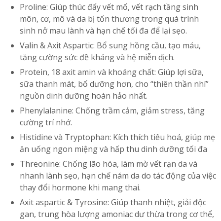
Proline: Giúp thúc đẩy vết mổ, vết rạch tầng sinh
môn, cơ, mô và da bị tổn thương trong quá trình
sinh nở mau lành và hạn chế tối đa để lại sẹo.
Valin & Axit Aspartic: Bổ sung hồng cầu, tạo máu,
tăng cường sức đề kháng và hệ miễn dịch.
Protein, 18 axit amin và khoáng chất: Giúp lợi sữa,
sữa thanh mát, bổ dưỡng hơn, cho “thiên thần nhí”
nguồn dinh dưỡng hoàn hảo nhất.
Phenylalanine: Chống trầm cảm, giảm stress, tăng
cường trí nhớ.
Histidine và Tryptophan: Kích thích tiêu hoá, giúp mẹ
ăn uống ngon miệng và hấp thu dinh dưỡng tối đa
Threonine: Chống lão hóa, làm mờ vết rạn da và
nhanh lành sẹo, hạn chế nám da do tác động của việc
thay đổi hormone khi mang thai.
Axit aspartic & Tyrosine: Giúp thanh nhiệt, giải độc
gan, trung hòa lượng amoniac dư thừa trong cơ thể,