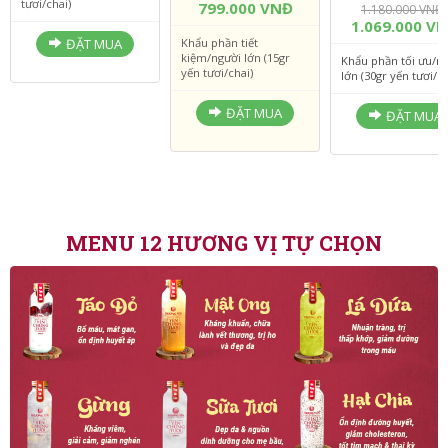
tươi/chai)
799.000 VNĐ
1.180.000 VNĐ
1.069.000 V
ĐẶT MUA
Khẩu phần tiết
kiệm/người lớn (15gr
Khẩu phần tối ưu/n
yến tươi/chai)
lớn (30gr yến tươi/ch
ĐẶT MUA
ĐẶT MUA
MENU 12 HƯƠNG VỊ TỰ CHỌN