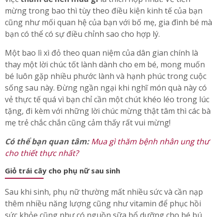
mừng trong bao thì tùy theo điều kiện kinh tế của bạn
cũng như mối quan hệ của bạn với bố mẹ, gia đình bé mà
bạn có thể có sự điều chỉnh sao cho hợp lý.
Một bao lì xì đỏ theo quan niệm của dân gian chính là
thay một lời chúc tốt lành dành cho em bé, mong muốn
bé luôn gặp nhiều phước lành và hạnh phúc trong cuộc
sống sau này. Đừng ngần ngại khi nghĩ món quà này có
vẻ thực tế quá vì bạn chỉ cần một chút khéo léo trong lúc
tặng, đi kèm với những lời chúc mừng thật tâm thì các bà
mẹ trẻ chắc chắn cũng cảm thấy rất vui mừng!
Có thể bạn quan tâm:
Mua gì thăm bệnh nhân ung thư
cho thiết thực nhất?
Giỏ trái cây cho phụ nữ sau sinh
Sau khi sinh, phụ nữ thường mất nhiều sức và cần nạp
thêm nhiều năng lượng cũng như vitamin để phục hồi
sức khỏe cũng như có nguồn sữa bổ dưỡng cho bé bú.