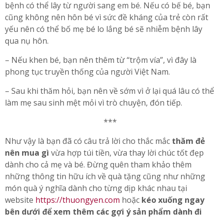
bệnh có thể lây từ người sang em bé. Nếu có bế bé, bạn
cũng không nên hôn bé vì sức đề kháng của trẻ còn rất
yếu nên có thể bố mẹ bé lo lắng bé sẽ nhiễm bệnh lây
qua nụ hôn.
– Nếu khen bé, bạn nên thêm từ “trộm vía”, vì đây là
phong tục truyền thống của người Việt Nam.
– Sau khi thăm hỏi, bạn nên về sớm vì ở lại quá lâu có thể
làm mẹ sau sinh mệt mỏi vì trò chuyện, đón tiếp.
***
Như vậy là bạn đã có câu trả lời cho thắc mắc
thăm đẻ
nên mua gì
vừa hợp túi tiền, vừa thay lời chúc tốt đẹp
dành cho cả mẹ và bé. Đừng quên tham khảo thêm
những thông tin hữu ích về quà tặng cũng như những
món quà ý nghĩa dành cho từng dịp khác nhau tại
website
https://thuongyen.com
hoặc
kéo xuống ngay
bên dưới để xem thêm các gợi ý sản phẩm dành đi