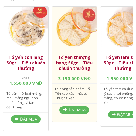
Tổ yến còn lông
Tổ yến thượng
Tổ yến làm sạ
50gr – Tiêu chuẩn
hạng 50gr – Tiêu
50gr – Tiêu ch
thường
chuẩn thường
thường
VNĐ
3.190.000 VNĐ
1.950.000 V
1.550.000 VNĐ
Là dòng sản phẩm Tổ
Tổ yến thô đã được
Tổ yến thô loại mỏng,
Yến cao cấp nhất từ
lý sạch, sợi phồng,
màu trắng ngà, còn
Thượng Yến.
trắng, có độ bóng 
nhiều lông, vị tanh nhẹ
kim.
đặc trưng.
ĐẶT MUA
ĐẶT MUA
ĐẶT MUA