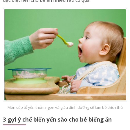
đặc biệt nên cho bé ăn nhiều rau củ quả.
Món súp tổ yến thơm ngon và giàu dinh dưỡng sẽ làm bé thích thú
3 gợi ý chế biến yến sào cho bé biếng ăn