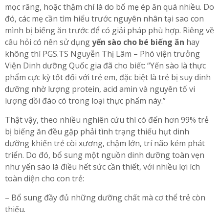
mọc răng, hoặc thậm chí là do bố mẹ ép ăn quá nhiều. Do
đó, các mẹ cần tìm hiểu trước nguyên nhân tại sao con
mình bị biếng ăn trước để có giải pháp phù hợp. Riêng về
câu hỏi có nên sử dụng
yến sào cho bé biếng ăn
hay
không thì PGS.TS Nguyễn Thị Lâm – Phó viện trưởng
Viện Dinh dưỡng Quốc gia đã cho biết: “Yến sào là thực
phẩm cực kỳ tốt đối với trẻ em, đặc biệt là trẻ bị suy dinh
dưỡng nhờ lượng protein, acid amin và nguyên tố vi
lượng dồi đào có trong loại thực phẩm này.”
Thật vậy, theo nhiều nghiên cứu thì có đến hơn 99% trẻ
bị biếng ăn đều gặp phải tình trạng thiếu hụt dinh
dưỡng khiến trẻ còi xương, chậm lớn, trí não kém phát
triển. Do đó, bổ sung một nguồn dinh dưỡng toàn vẹn
như yến sào là điều hết sức cần thiết, với nhiều lợi ích
toàn diện cho con trẻ:
– Bổ sung đầy đủ những dưỡng chất mà cơ thể trẻ còn
thiếu.