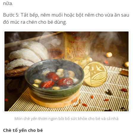
nữa.
Bước 5: Tắt bếp, nêm muối hoặc bột nêm cho vừa ăn sau
đó múc ra chén cho bé dùng.
Món chè yến thơm ngon bồi bổ sức khỏe cho bé và cả nhà
Chè tổ yến cho bé