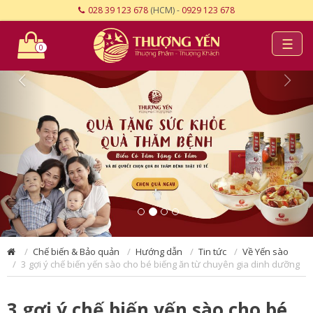
028 39 123 678
(HCM) -
0929 123 678
☰
0
Chế biến & Bảo quản
Hướng dẫn
Tin tức
Về Yến sào
3 gợi ý chế biến yến sào cho bé biếng ăn từ chuyên gia dinh dưỡng
3 gợi ý chế biến yến sào cho bé