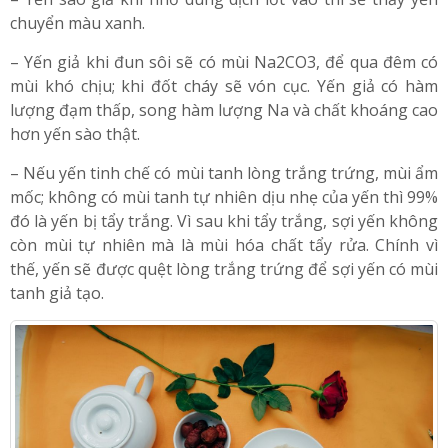
ngâm trong nước.
– Yến sào giả khi nhỏ dung dịch iốt vào thì sẽ thấy yến
chuyển màu xanh.
– Yến giả khi đun sôi sẽ có mùi Na2CO3, để qua đêm có
mùi khó chịu; khi đốt cháy sẽ vón cục. Yến giả có hàm
lượng đạm thấp, song hàm lượng Na và chất khoáng cao
hơn yến sào thật.
– Nếu yến tinh chế có mùi tanh lòng trắng trứng, mùi ẩm
mốc; không có mùi tanh tự nhiên dịu nhẹ của yến thì 99%
đó là yến bị tẩy trắng. Vì sau khi tẩy trắng, sợi yến không
còn mùi tự nhiên mà là mùi hóa chất tẩy rửa. Chính vì
thế, yến sẽ được quệt lòng trắng trứng để sợi yến có mùi
tanh giả tạo.