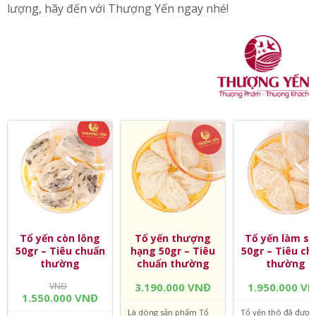
Hộp quà sang trọng từ Yến sào Thượng Yến
Nếu bạn còn phân vân chưa biết mua yến sào ở đâu chất
lượng, hãy đến với Thượng Yến ngay nhé!
Tổ yến còn lông
Tổ yến thượng
Tổ yến làm sạ
50gr – Tiêu chuẩn
hạng 50gr – Tiêu
50gr – Tiêu ch
thường
chuẩn thường
thường