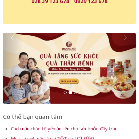
028 39 123 678
0929 123 678
–
Có thể bạn quan tâm:
Cách nấu cháo tổ yến ăn liền cho sức khỏe đầy tràn
Mẹ sau sinh nên ăn gì TỐT và LỢI SỮA?