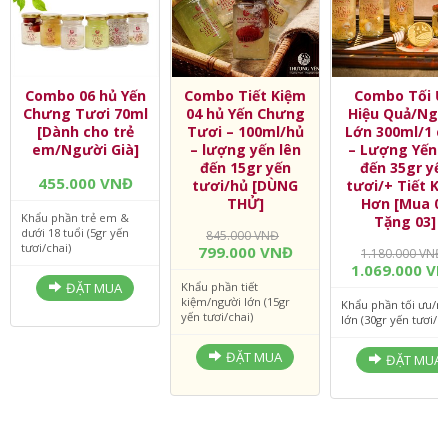
Combo 06 hủ Yến
Combo Tiết Kiệm
Combo Tối Ư
Chưng Tươi 70ml
04 hủ Yến Chưng
Hiệu Quả/Ngư
[Dành cho trẻ
Tươi – 100ml/hủ
Lớn 300ml/1 c
em/Người Già]
– lượng yến lên
– Lượng Yến l
đến 15gr yến
đến 35gr yế
455.000 VNĐ
tươi/hủ [DÙNG
tươi/+ Tiết K
THỬ]
Hơn [Mua 0
Khẩu phần trẻ em &
Tặng 03]
dưới 18 tuổi (5gr yến
845.000 VNĐ
tươi/chai)
799.000 VNĐ
1.180.000 VNĐ
1.069.000 V
ĐẶT MUA
Khẩu phần tiết
kiệm/người lớn (15gr
Khẩu phần tối ưu/n
yến tươi/chai)
lớn (30gr yến tươi/ch
ĐẶT MUA
ĐẶT MUA