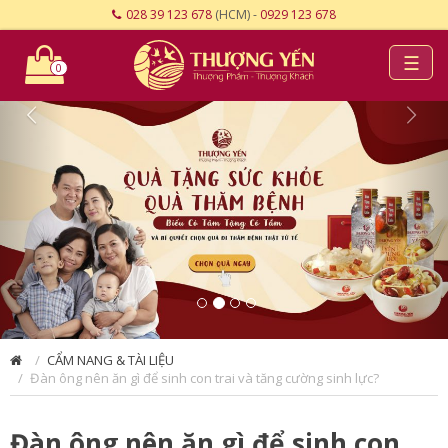
028 39 123 678
(HCM) -
0929 123 678
☰
0
CẨM NANG & TÀI LIỆU
Đàn ông nên ăn gì để sinh con trai và tăng cường sinh lực?
Đàn ông nên ăn gì để sinh con