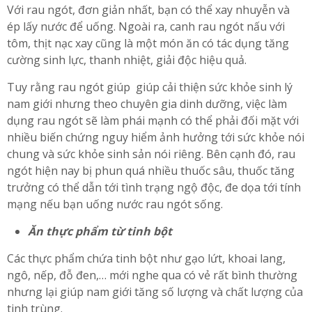
Với rau ngót, đơn giản nhất, bạn có thể xay nhuyễn và
ép lấy nước để uống. Ngoài ra, canh rau ngót nấu với
tôm, thịt nạc xay cũng là một món ăn có tác dụng tăng
cường sinh lực, thanh nhiệt, giải độc hiệu quả.
Tuy rằng rau ngót giúp giúp cải thiện sức khỏe sinh lý
nam giới nhưng theo chuyên gia dinh dưỡng, việc làm
dụng rau ngót sẽ làm phái mạnh có thể phải đối mặt với
nhiều biến chứng nguy hiểm ảnh hưởng tới sức khỏe nói
chung và sức khỏe sinh sản nói riêng. Bên cạnh đó, rau
ngót hiện nay bị phun quá nhiều thuốc sâu, thuốc tăng
trưởng có thể dẫn tới tình trạng ngộ độc, đe dọa tới tính
mạng nếu bạn uống nước rau ngót sống.
Ăn thực phẩm từ tinh bột
Các thực phẩm chứa tinh bột như gạo lứt, khoai lang,
ngô, nếp, đỗ đen,… mới nghe qua có vẻ rất bình thường
nhưng lại giúp nam giới tăng số lượng và chất lượng của
tinh trùng.