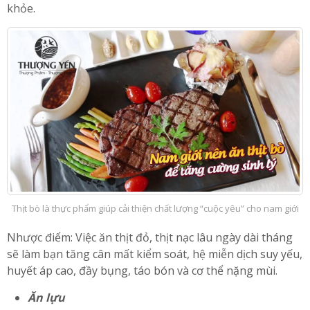
khỏe.
Thịt bò là thực phẩm giúp cải thiện chất lượng “cuộc yêu” cho nam giới
Nhược điểm: Việc ăn thịt đỏ, thịt nạc lâu ngày dài tháng
sẽ làm bạn tăng cân mất kiểm soát, hệ miễn dịch suy yếu,
huyết áp cao, đầy bụng, táo bón và cơ thể nặng mùi.
Ăn lựu