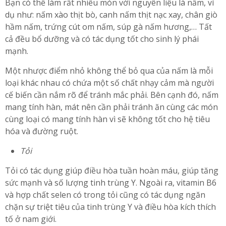
Bạn có thể làm rất nhiều món với nguyên liệu là nấm, ví
dụ như: nấm xào thịt bò, canh nấm thịt nạc xay, chân giò
hầm nấm, trứng cút om nấm, súp gà nấm hương,… Tất
cả đều bổ dưỡng và có tác dụng tốt cho sinh lý phái
mạnh.
Một nhược điểm nhỏ không thể bỏ qua của nấm là mỗi
loại khác nhau có chứa một số chất nhạy cảm mà người
cế biến cần nắm rõ để tránh mắc phải. Bên cạnh đó, nấm
mang tính hàn, mát nên cần phải tránh ăn cùng các món
cùng loại có mang tính hàn vì sẽ không tốt cho hệ tiêu
hóa và đường ruột.
Tỏi
Tỏi có tác dụng giúp điều hòa tuần hoàn máu, giúp tăng
sức mạnh và số lượng tinh trùng Y. Ngoài ra, vitamin B6
và hợp chất selen có trong tỏi cũng có tác dụng ngăn
chặn sự triệt tiêu của tinh trùng Y và điều hòa kích thích
tố ở nam giới.