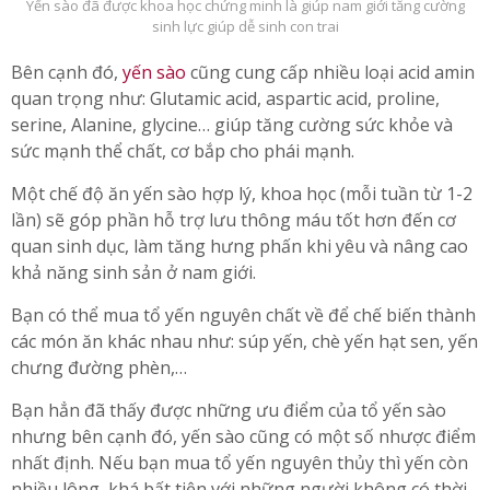
Yến sào đã được khoa học chứng minh là giúp nam giới tăng cường
sinh lực giúp dễ sinh con trai
Bên cạnh đó,
yến sào
cũng cung cấp nhiều loại acid amin
quan trọng như: Glutamic acid, aspartic acid, proline,
serine, Alanine, glycine… giúp tăng cường sức khỏe và
sức mạnh thể chất, cơ bắp cho phái mạnh.
Một chế độ ăn yến sào hợp lý, khoa học (mỗi tuần từ 1-2
lần) sẽ góp phần hỗ trợ lưu thông máu tốt hơn đến cơ
quan sinh dục, làm tăng hưng phấn khi yêu và nâng cao
khả năng sinh sản ở nam giới.
Bạn có thể mua tổ yến nguyên chất về để chế biến thành
các món ăn khác nhau như: súp yến, chè yến hạt sen, yến
chưng đường phèn,…
Bạn hẳn đã thấy được những ưu điểm của tổ yến sào
nhưng bên cạnh đó, yến sào cũng có một số nhược điểm
nhất định. Nếu bạn mua tổ yến nguyên thủy thì yến còn
nhiều lông, khá bất tiện với những người không có thời