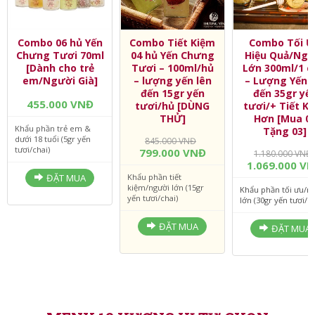
Combo 06 hủ Yến
Combo Tiết Kiệm
Combo Tối Ư
Chưng Tươi 70ml
04 hủ Yến Chưng
Hiệu Quả/Ngư
[Dành cho trẻ
Tươi – 100ml/hủ
Lớn 300ml/1 c
em/Người Già]
– lượng yến lên
– Lượng Yến l
đến 15gr yến
đến 35gr yế
455.000 VNĐ
tươi/hủ [DÙNG
tươi/+ Tiết K
THỬ]
Hơn [Mua 0
Khẩu phần trẻ em &
Tặng 03]
dưới 18 tuổi (5gr yến
845.000 VNĐ
tươi/chai)
799.000 VNĐ
1.180.000 VNĐ
1.069.000 V
ĐẶT MUA
Khẩu phần tiết
kiệm/người lớn (15gr
Khẩu phần tối ưu/n
yến tươi/chai)
lớn (30gr yến tươi/ch
ĐẶT MUA
ĐẶT MUA