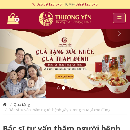
028 39 123 678
(HCM) -
0929 123 678
☰
0
Quà tặng
Bác sĩ tư vấn thăm người bệnh gãy xương mua gì cho đúng
Bác sĩ tư vấn thăm người bệnh