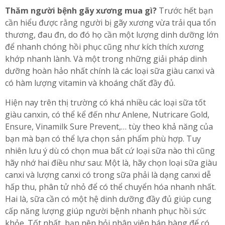
Thăm người bệnh gãy xương mua gì?
Trước hết bạn
cần hiểu được rằng người bị gãy xương vừa trải qua tổn
thương, đau đn, do đó họ cần một lượng dinh dưỡng lớn
để nhanh chóng hồi phục cũng như kích thích xương
khớp nhanh lành. Và một trong những giải pháp dinh
dưỡng hoàn hảo nhất chính là các loại sữa giàu canxi và
có hàm lượng vitamin và khoáng chất đầy đủ.
Hiện nay trên thị trường có khá nhiều các loại sữa tốt
giàu canxin, có thể kể đến như Anlene, Nutricare Gold,
Ensure, Vinamilk Sure Prevent,… tùy theo khả năng của
bạn mà bạn có thể lựa chọn sản phẩm phù hợp. Tuy
nhiên lưu ý dù có chọn mua bất cứ loại sữa nào thì cũng
hãy nhớ hai điều như sau: Một là, hãy chọn loại sữa giàu
canxi và lượng canxi có trong sữa phải là dạng canxi dễ
hấp thu, phân tử nhỏ để có thể chuyển hóa nhanh nhất.
Hai là, sữa cần có một hệ dinh dưỡng đầy đủ giúp cung
cấp năng lượng giúp người bệnh nhanh phục hồi sức
khỏe. Tốt nhất, bạn nên hỏi nhân viên bán hàng để có