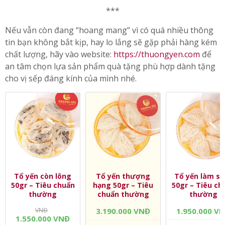
Bộ quà thượng phẩm rất ý nghĩa để dành tặng sếp nữ về hưu
***
Nếu vẫn còn đang “hoang mang” vì có quá nhiều thông
tin bạn không bắt kịp, hay lo lắng sẽ gặp phải hàng kém
chất lượng, hãy vào website:
https://thuongyen.com
để
an tâm chọn lựa sản phẩm quà tặng phù hợp dành tặng
cho vị sếp đáng kính của mình nhé.
Tổ yến còn lông
Tổ yến thượng
Tổ yến làm sạ
50gr – Tiêu chuẩn
hạng 50gr – Tiêu
50gr – Tiêu ch
thường
chuẩn thường
thường