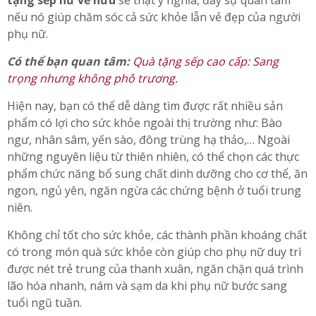
và giữ gìn, đặc biệt với phụ nữ tuổi trung niên, sức khỏe
còn đi kèm với nét đẹp thanh xuân. Do đó, món
quà
tặng sếp nữ về hưu
sẽ thật ý nghĩa, đầy sự quan tâm
nếu nó giúp chăm sóc cả sức khỏe lẫn vẻ đẹp của người
phụ nữ.
Có thể bạn quan tâm:
Quà tặng sếp cao cấp: Sang
trọng nhưng không phô trương.
Hiện nay, bạn có thể dễ dàng tìm được rất nhiều sản
phẩm có lợi cho sức khỏe ngoài thị trường như: Bào
ngư, nhân sâm, yến sào, đông trùng hạ thảo,… Ngoài
những nguyên liệu từ thiên nhiên, có thể chọn các thực
phẩm chức năng bổ sung chất dinh dưỡng cho cơ thể, ăn
ngon, ngủ yên, ngăn ngừa các chứng bệnh ở tuổi trung
niên.
Không chỉ tốt cho sức khỏe, các thành phần khoáng chất
có trong món quà sức khỏe còn giúp cho phụ nữ duy trì
được nét trẻ trung của thanh xuân, ngăn chặn quá trình