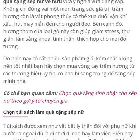
Từ rất lâu, vòng tay được xem như món trang sức phái
đẹp rất ưa chuộng. Vòng tay trầm hương sẽ là một món
quà tặng sếp nữ về hưu
vừa ý nghĩa vừa đẳng cấp.
Không chỉ đóng vai một món trang sức giá trị, trầm
hương còn là vật phong thủy có thể xua đuổi vận khí
xấu, hút may mắn đến cho người đeo. Bên cạnh đó,
hương thơm của loại gỗ này còn giúp giảm stress, thư
giãn, làm sảng khoái tinh thần, thích hợp cho mọi đối
tượng.
Do hiện nay có rất nhiều sản phẩm giả, kém chất lượng
nên tốt nhất bạn hãy chọn mua vòng tay trầm hương từ
các thương hiệu uy tín, có bao bì sang trọng để tặng sếp
mình nhé.
Có thể bạn quan tâm:
Chọn quà tặng sinh nhật cho sếp
nữ theo gợi ý từ chuyên gia.
Chọn túi xách làm quà tặng sếp nữ