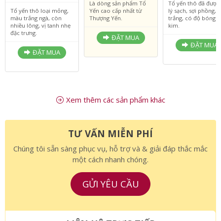
VNĐ
3.190.000 VNĐ
1.950.000 V
1.550.000 VNĐ
Là dòng sản phẩm Tổ
Tổ yến thô đã được
Tổ yến thô loại mỏng,
Yến cao cấp nhất từ
lý sạch, sợi phồng,
màu trắng ngà, còn
Thượng Yến.
trắng, có độ bóng 
nhiều lông, vị tanh nhẹ
kim.
đặc trưng.
ĐẶT MUA
ĐẶT MUA
ĐẶT MUA
Xem thêm các sản phẩm khác
TƯ VẤN MIỄN PHÍ
Chúng tôi sẵn sàng phục vụ, hỗ trợ và & giải đáp thắc mắc
một cách nhanh chóng.
GỬI YÊU CẦU