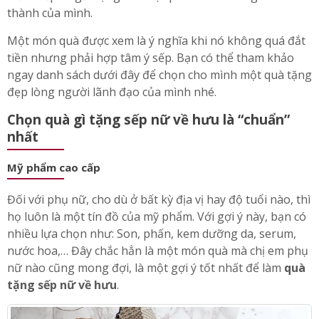
nhiên, lời khuyên dành cho bạn là nên chọn thời gian
khoảng 1 tháng sau khi sếp đã về hưu, bạn đến nhà
thăm sếp và gửi tặng kèm sự quan tâm và lòng chân
thành của mình.
Một món quà được xem là ý nghĩa khi nó không quá đắt
tiền nhưng phải hợp tâm ý sếp. Bạn có thể tham khảo
ngay danh sách dưới đây để chọn cho mình một quà tặng
đẹp lòng người lãnh đạo của mình nhé.
Chọn quà gì tặng sếp nữ về hưu là “chuẩn”
nhất
Mỹ phẩm cao cấp
Đối với phụ nữ, cho dù ở bất kỳ địa vị hay độ tuổi nào, thì
họ luôn là một tín đồ của mỹ phẩm. Với gợi ý này, bạn có
nhiều lựa chọn như: Son, phấn, kem dưỡng da, serum,
nước hoa,… Đây chắc hẳn là một món quà mà chị em phụ
nữ nào cũng mong đợi, là một gợi ý tốt nhất để làm
quà