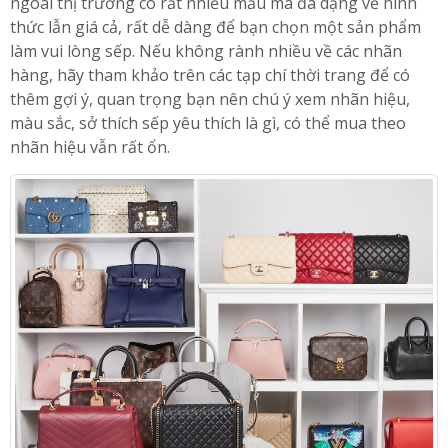
Túi xách được xem như vật bất ly thân đối với phụ nữ khi
bước ra ngoài dù là đi chơi đi dạo hay làm việc. Hiện nay
ngoài thị trường có rất nhiều mẫu mã đa dạng về hình
thức lẫn giá cả, rất dễ dàng để bạn chọn một sản phẩm
làm vui lòng sếp. Nếu không rành nhiều về các nhãn
hàng, hãy tham khảo trên các tạp chí thời trang để có
thêm gợi ý, quan trọng bạn nên chú ý xem nhãn hiệu,
màu sắc, sở thích sếp yêu thích là gì, có thể mua theo
nhãn hiệu vẫn rất ổn.