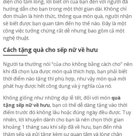
Tặng quà là một nét đặc trưng văn hóa của người Việt
Nam chúng ta, một món
quà tặng sếp nữ về hưu
đại
diện cho tấm lòng, lời biết ơn của bạn đến với người đã
hướng dẫn cho bạn trong một thời gian dài. Không chỉ
đơn thuần là hình thức, thông qua món quà, người nhận
sẽ biết được bạn quan tâm đến họ thế nào. Đây là một
công việc tưởng chừng rất dễ nhưng bao gồm cả một
nghệ thuật.
Cách tặng quà cho sếp nữ về hưu
Người ta thường nói “của cho không bằng cách cho” nên
khi đã chọn lựa được món quà thích hợp, bạn phải biết
thời điểm nào tặng thì phù hợp, như vậy món quà mới
phát huy được hết công dụng và ý nghĩa của nó.
Không giống như những dịp lễ tết, đối với món
quà
tặng sếp nữ về hưu
, bạn có thể dễ dàng tặng vào thời
điểm trước đó không lâu hoặc đúng ngày đều được. Tuy