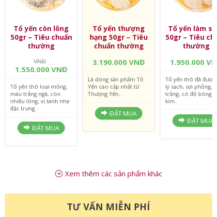
Tổ yến còn lông
Tổ yến thượng
Tổ yến làm sạ
50gr – Tiêu chuẩn
hạng 50gr – Tiêu
50gr – Tiêu ch
thường
chuẩn thường
thường
VNĐ
3.190.000 VNĐ
1.950.000 V
1.550.000 VNĐ
Là dòng sản phẩm Tổ
Tổ yến thô đã được
Tổ yến thô loại mỏng,
Yến cao cấp nhất từ
lý sạch, sợi phồng,
màu trắng ngà, còn
Thượng Yến.
trắng, có độ bóng 
nhiều lông, vị tanh nhẹ
kim.
đặc trưng.
ĐẶT MUA
ĐẶT MUA
ĐẶT MUA
Xem thêm các sản phẩm khác