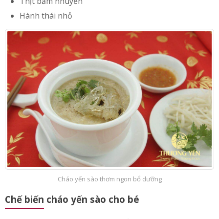
Rau củ rửa sach, thái vừa ăn
Thịt băm nhuyễn
Hành thái nhỏ
Cháo yến sào thơm ngon bổ dưỡng