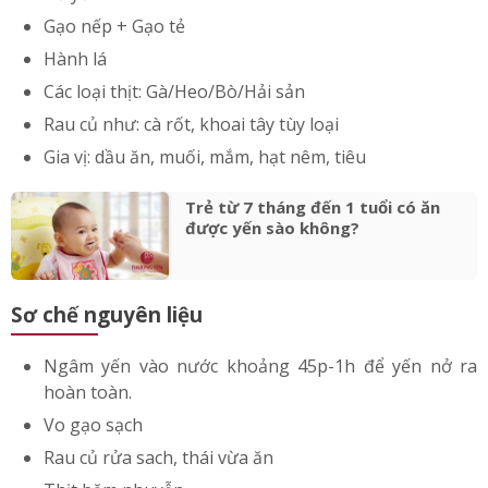
(liều lượng tùy sức ăn từng bé)
Tổ yến
Gạo nếp + Gạo tẻ
Hành lá
Các loại thịt: Gà/Heo/Bò/Hải sản
Rau củ như: cà rốt, khoai tây tùy loại
Gia vị: dầu ăn, muối, mắm, hạt nêm, tiêu
Trẻ từ 7 tháng đến 1 tuổi có ăn
được yến sào không?
Sơ chế nguyên liệu
Ngâm yến vào nước khoảng 45p-1h để yến nở ra
hoàn toàn.
Vo gạo sạch