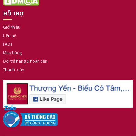
347/15/6 Huỳnh Văn Bánh, P.11, Q.Phú Nhuận,TP. HCM
Bản đồ
HỖ TRỢ
Giới thiệu
Liên hệ
FAQs
Mua hàng
Đổi trả hàng & hoàn tiền
Thanh toán