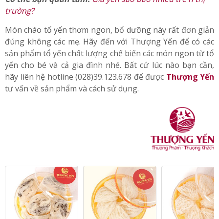
– Bé từ trên 4 đến 10 tuổi: 1.5 – 2g yến tinh/lần.
Có thể bạn quan tâm:
Giá yến sào bao nhiêu trê n thị
trường?
Món cháo tổ yến thơm ngon, bổ dưỡng này rất đơn giản
đúng không các mẹ. Hãy đến với Thượng Yến để có các
sản phẩm tổ yến chất lượng chế biến các món ngon từ tổ
yến cho bé và cả gia đình nhé. Bất cứ lúc nào bạn cần,
hãy liên hệ hotline (028)39.123.678 để được
Thượng Yến
tư vấn về sản phẩm và cách sử dụng.