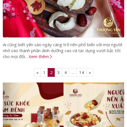
Ai cũng biết yến sào ngày càng trở nên phổ biến với mọi người
nhờ vào thành phần dinh dưỡng cao và tác dụng vượt bậc tốt
cho mọi đối...
Xem thêm
«
1
2
3
4
…
14
»