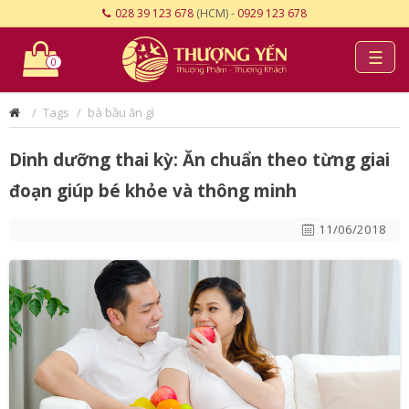
028 39 123 678
(HCM) -
0929 123 678
☰
0
Tags
bà bầu ăn gì
Dinh dưỡng thai kỳ: Ăn chuẩn theo từng giai
đoạn giúp bé khỏe và thông minh
11/06/2018