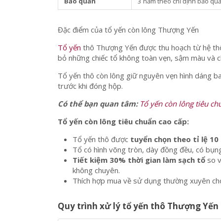
Bảo quản
3 năm theo chỉ định bảo qu
Đặc điểm của tổ yến còn lông Thượng Yến
Tổ yến
thô Thượng Yến được thu hoạch từ hệ thố
bỏ những chiếc tổ không toàn vẹn, sậm màu và ch
Tổ yến thô còn lông giữ nguyên vẹn hình dáng ba
trước khi đóng hộp.
Có thể bạn quan tâm:
Tổ yến còn lông tiêu ch
Tổ yến còn lông tiêu chuẩn cao cấp:
Tổ yến thô được
tuyển chọn theo tỉ lệ 10
Tổ có hình võng tròn, dày đồng đều, có bụn
Tiết kiệm 30% thời gian làm sạch tổ
so v
không chuyên.
Thích hợp mua về sử dụng thường xuyên cho 
Quy trình xử lý tổ yến thô Thượng Yến