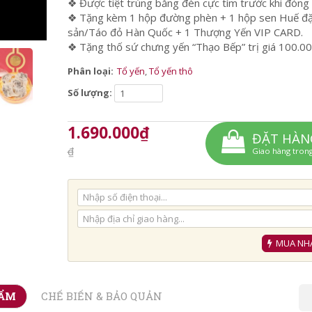
❖ Được tiệt trùng bằng đèn cực tím trước khi đóng
❖ Tặng kèm 1 hộp đường phèn + 1 hộp sen Huế đ
sản/Táo đỏ Hàn Quốc + 1 Thượng Yến VIP CARD.
❖ Tặng thố sứ chưng yến “Thạo Bếp” trị giá 100.0
Phân loại:
Tổ yến
,
Tổ yến thô
Số lượng:
1.690.000₫
ĐẶT HÀN
₫
Giao hàng tron
MUA NH
HẨM
CHẾ BIẾN & BẢO QUẢN