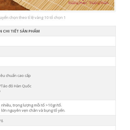
uyển chọn theo tỉ lệ vàng 10 tổ chọn 1
 CHI TIẾT SẢN PHẨM
tiêu chuẩn cao cấp
n/Táo đỏ Hàn Quốc
D
i nhiều, trọng lượng mỗi tổ >10gr/tổ.
ổ lớn nguyên vẹn chân và bụng tổ yến.
).