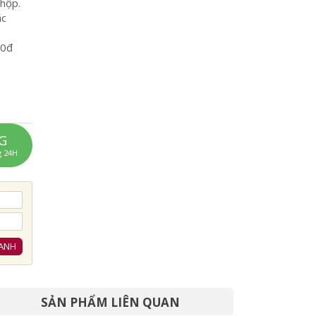
 hộp.
ặc
00đ
G
g 24H
ANH
SẢN PHẨM LIÊN QUAN