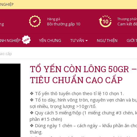
 NGHIỆP
Hàng giả
Thượng phẩ
ơng
Bồi thường gấp 10
Cam kết
đ
NH NGHIỆP
YẾN CHƯNG
TƯ VẤN
NGỰ THIỆN
GIỚI 
cao cấp
TỔ YẾN CÒN LÔNG 50GR –
TIÊU CHUẨN CAO CẤP
❖ Tổ yến thô tuyển chọn theo tỉ lệ 10 chọn 1.
❖ Tổ to dày, hình võng tròn, nguyên vẹn chân và b
sợi nhiều, trọng lượng >10gr/tổ.
❖ Quy cách 5 miếng/hộp (1 miếng chưng #3 chén, 
phần #15 chén)
❖ Dùng ngày 1 chén – cách ngày – khẩu phần ăn ch
tháng.