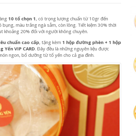
vàng
10 tổ chọn 1
, có trọng lượng chuẩn từ 10gr đến
ó bụng, màu trắng ngà sẫm, còn lông. Tiết kiệm 30% thời
 hụt khoảng 20% đối với người không chuyên.
iêu chuẩn cao cấp
, tặng kèm
1 hộp đường phèn + 1 hộp
ng Yến VIP CARD
. Đây đều là những nguyên liệu được
món ngon, bổ dưỡng từ tổ yến cho cả gia đình.