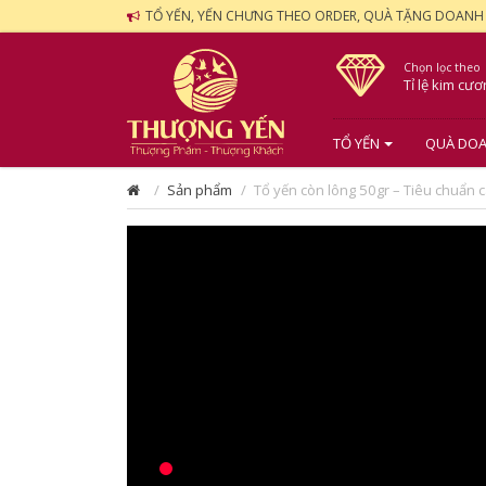
TỔ YẾN, YẾN CHƯNG THEO ORDER, QUÀ TẶNG DOANH
Chọn lọc theo
Tỉ lệ kim cư
TỔ YẾN
QUÀ DOA
Sản phẩm
Tổ yến còn lông 50gr – Tiêu chuẩn 