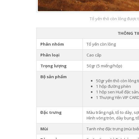
Tổ yến thô còn lông được t
THÔNG TIN
Phân nhóm
Tổ yến còn lông
Phân loại
Cao cấp
Trọng lượng
50gr (5 miếng/hộp)
Bộ sản phẩm
50gr yến thô còn lông 
1 hộp đường phèn
1 hộp sen Huế đặc sả
1 Thượng Yến VIP CAR
Đặc trưng
Màu trắng ngà, tổ to dày, sợ
Hình võng tròn, dày bụng, t
Mùi
Tanh nhẹ đặc trưng (mùi biển