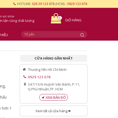
HOTLINE:
028 39 123 678
(HCM) -
0929 123 678
m sức khỏe
0
GIỎ HÀNG
ến tận cùng
chất lượng
THIỆU
CỬA HÀNG GẦN NHẤT
Thượng Yến Hồ Chí Minh
0929 123 678
347/15/6 Huỳnh Văn Bánh, P.11,
ụng,
Q.Phú Nhuận,TP. HCM
khẩu
XEM BẢN ĐỒ
o hơn 1
Xem tất cả cửa hàng