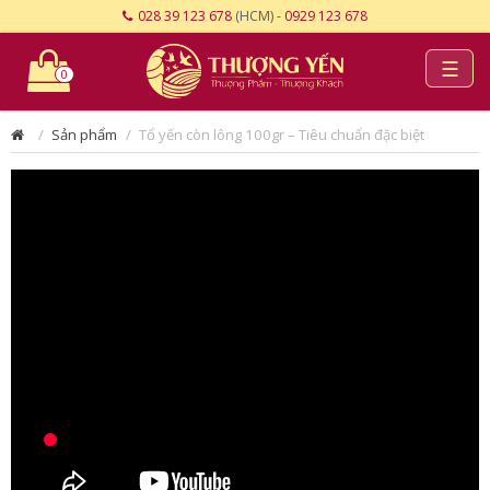
028 39 123 678
(HCM) -
0929 123 678
☰
0
Sản phẩm
Tổ yến còn lông 100gr – Tiêu chuẩn đặc biệt