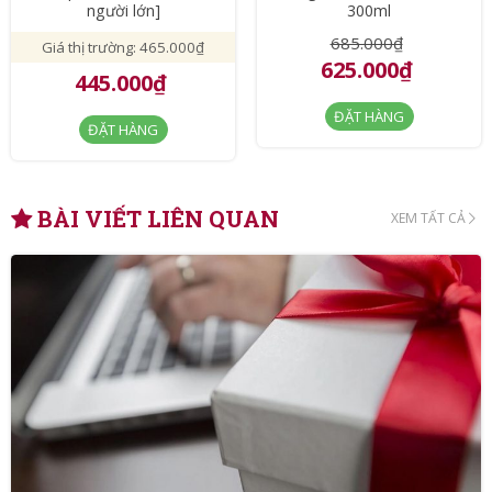
người lớn]
300ml
685.000₫
Giá thị trường: 465.000₫
625.000₫
445.000₫
ĐẶT HÀNG
ĐẶT HÀNG
BÀI VIẾT LIÊN QUAN
XEM TẤT CẢ