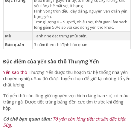
Đặc trưng
Màu trắng nguyên thủy, tổ mỏng, cực kỳ ít lông, chủ
yếu lông bề mặt sợi, ít bụng.
Hình võng tròn đều, đầy dáng, nguyên vẹn chân yến,
bụng yến.
Trọng lượng 6 – 9 gr/tổ, nhiều sợi, thời gian làm sạch
lông giảm 50% so với các dòng yến thô khác.
Mùi
Tanh nhẹ đặc trưng (mùi biển).
Bảo quản
3 năm theo chỉ định bảo quản
Đặc điểm của yến sào thô Thượng Yến
Yến sào thô
Thượng Yến được thu hoạch từ hệ thống nhà yến
chuyên nghiệp. Sau đó được tuyển chọn để giữ lại những tổ yến
chất lượng.
Tổ yến thô còn lông giữ nguyên vẹn hình dáng ban sơ, có màu
trắng ngà. Được tiệt trùng bằng đèn cực tím trước khi đóng
hộp.
Có thể bạn quan tâm:
Tổ yến còn lông tiêu chuẩn đặc biệt
50g.