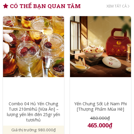
CÓ THỂ BẠN QUAN TÂM
XEM TẤT CẢ
Combo 04 Hủ Yến Chưng
Yến Chưng Sốt Lê Nam Phi
Tươi 210ml/hủ [Vừa Ăn] –
[Thượng Phẩm Mùa Hè]
lượng yến lên đến 25gr yến
480.000₫
tươi/hủ
465.000₫
Giá thị trường: 980.000₫