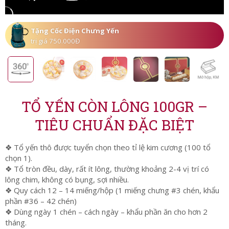
Tặng Cốc Điện Chưng Yến
trị giá 750.000Đ
TỔ YẾN CÒN LÔNG 100GR –
TIÊU CHUẨN ĐẶC BIỆT
❖ Tổ yến thô được tuyển chọn theo tỉ lệ kim cương (100 tổ
chọn 1).
❖ Tổ tròn đều, dày, rất ít lông, thường khoảng 2-4 vị trí có
lông chim, không có bụng, sợi nhiều.
❖ Quy cách 12 – 14 miếng/hộp (1 miếng chưng #3 chén, khẩu
phần #36 – 42 chén)
❖ Dùng ngày 1 chén – cách ngày – khẩu phần ăn cho hơn 2
tháng.