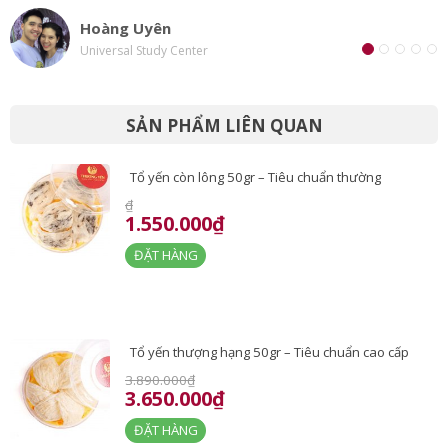
Hoàng Uyên
Universal Study Center
SẢN PHẨM LIÊN QUAN
Tổ yến còn lông 50gr – Tiêu chuẩn thường
₫
1.550.000₫
ĐẶT HÀNG
Tổ yến thượng hạng 50gr – Tiêu chuẩn cao cấp
3.890.000₫
3.650.000₫
ĐẶT HÀNG